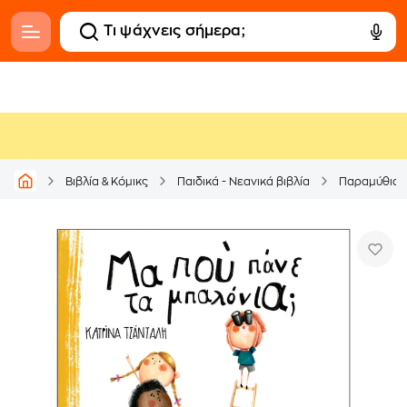
Βιβλία & Κόμικς
Παιδικά - Νεανικά βιβλία
Παραμύθια