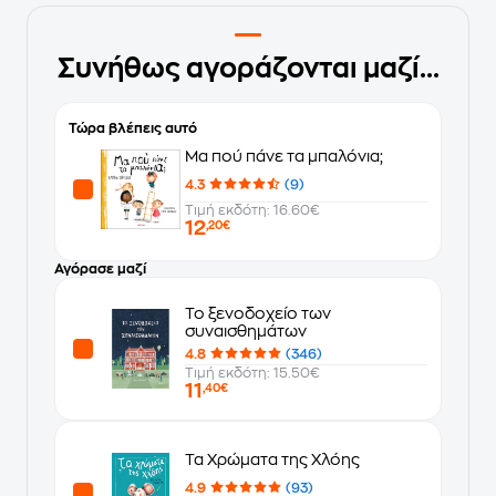
Συνήθως αγοράζονται μαζί...
Τώρα βλέπεις αυτό
Μα πού πάνε τα μπαλόνια;
4.3
(9)
Τιμή εκδότη: 16.60€
12
,20€
Αγόρασε μαζί
Το ξενοδοχείο των
συναισθημάτων
4.8
(346)
Τιμή εκδότη: 15.50€
11
,40€
Τα Χρώματα της Χλόης
4.9
(93)