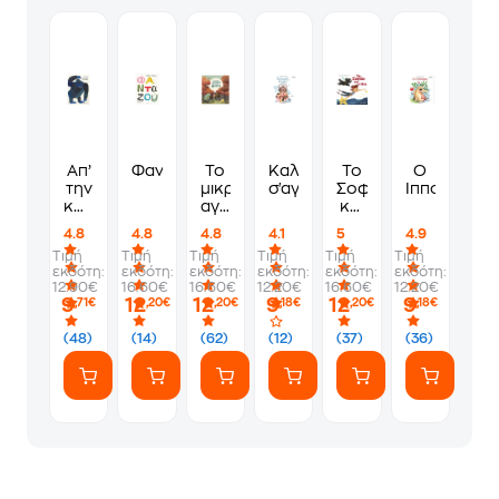
Απ’
Φανταζού
Το
Καληνύχτα,
Το
Ο
την
μικρό
σ'αγαπώ
Σοφάκι
Ιπποπόκαμ
κορφή
αγόρι
και
ως
και
ο
4.8
4.8
4.8
4.1
5
4.9
τα
τα
Ντο
Τιμή
Τιμή
Τιμή
Τιμή
Τιμή
Τιμή
νύχια
4
εκδότη:
εκδότη:
εκδότη:
εκδότη:
εκδότη:
εκδότη:
αβγά
12.90€
16.60€
16.60€
12.20€
16.60€
12.20€
9
12
12
9
12
9
,71€
,20€
,20€
,18€
,20€
,18€
(48)
(14)
(62)
(12)
(37)
(36)