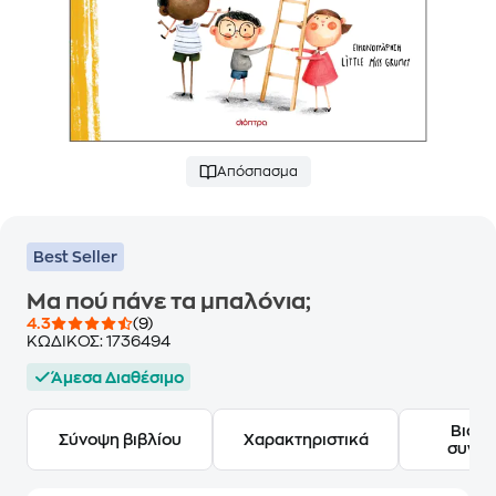
Απόσπασμα
Best Seller
Μα πού πάνε τα μπαλόνια;
4.3
(9)
ΚΩΔΙΚΟΣ:
1736494
Άμεσα Διαθέσιμο
Βιογ
Σύνοψη βιβλίου
Χαρακτηριστικά
συγγ