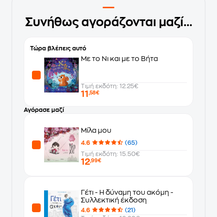
Συνήθως αγοράζονται μαζί...
Τώρα βλέπεις αυτό
Με το Νι και με το Βήτα
Τιμή εκδότη: 12.25€
11
,58€
Αγόρασε μαζί
Μίλα μου
4.6
(65)
Τιμή εκδότη: 15.50€
12
,99€
Γέτι - Η δύναμη του ακόμη -
Συλλεκτική έκδοση
4.6
(21)