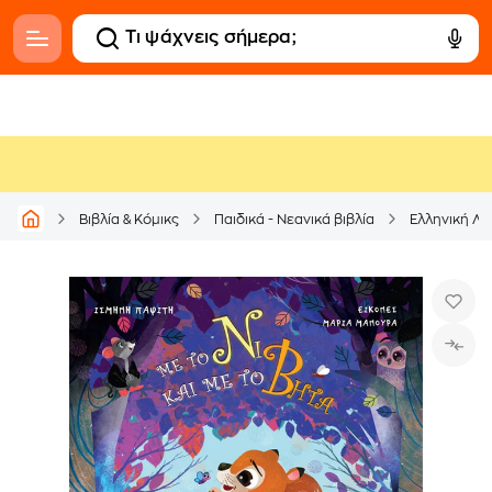
Βιβλία & Κόμικς
Παιδικά - Νεανικά βιβλία
Ελληνική Λο