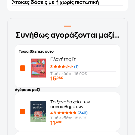
Άτοκες δόσεις με ή χωρίς πιστωτική
Συνήθως αγοράζονται μαζί...
Τώρα βλέπεις αυτό
Πλανήτης Γη
3
(1)
Τιμή εκδότη: 16.90€
15
,98€
Αγόρασε μαζί
Το ξενοδοχείο των
συναισθημάτων
4.8
(346)
Τιμή εκδότη: 15.50€
11
,40€