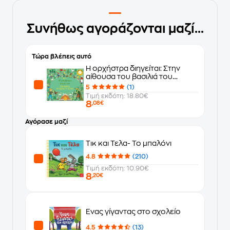
Συνήθως αγοράζονται μαζί...
Τώρα βλέπεις αυτό
Η ορχήστρα διηγείται: Στην
αίθουσα του βασιλιά του
βουνού
5
(1)
Τιμή εκδότη: 18.80€
8
,08€
Αγόρασε μαζί
Τικ και Τελα- Το μπαλόνι
4.8
(210)
Τιμή εκδότη: 10.90€
8
,20€
Ένας γίγαντας στο σχολείο
4.5
(13)