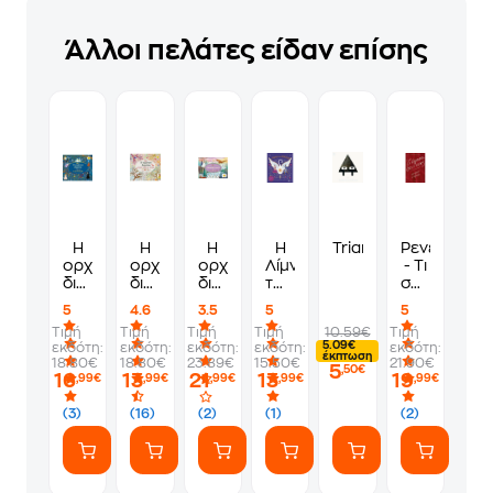
Άλλοι πελάτες είδαν επίσης
Η
Η
Η
Η
Triangle
Ρενέ
ορχήστρα
ορχήστρα
ορχήστρα
Λίμνη
- Τι
διηγείται:
διηγείται-
διηγείται:
των
σημασία
Η
Τέσσερις
Η
Κύκνων
έχει
5
4.6
3.5
5
5
ωραία
εποχές
Λίμνη
ο
Τιμή
Τιμή
Τιμή
Τιμή
10.59€
Τιμή
κοιμωμένη
σε
των
τίτλος
5.09€
εκδότη:
εκδότη:
εκδότη:
εκδότη:
εκδότη:
μια
Κύκνων
έκπτωση
18.80€
18.80€
23.89€
15.50€
21.90€
5
μέρα
,50€
16
13
21
13
19
,99€
,99€
,99€
,99€
,99€
(3)
(16)
(2)
(1)
(2)