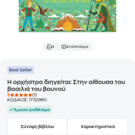
4
Απόσπασμα
Best Seller
Η ορχήστρα διηγείται: Στην αίθουσα του
βασιλιά του βουνού
5
(1)
ΚΩΔΙΚΟΣ:
1732960
Άμεσα Διαθέσιμο
Σύνοψη βιβλίου
Χαρακτηριστικά