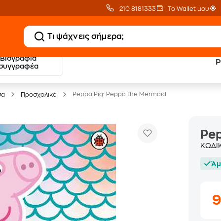
210 8181333
Το Wallet μου
Βιογραφία
P
20 € Public επιστροφή
Δωρεάν Μεταφορικ
συγγραφέα
με Snappi
με Public+ Delivery
Peppa Pig: Peppa the Mermaid
σα
Προσχολικά
Pep
ΚΩΔΙ
Άμ