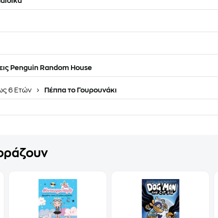
αιδικά
ις Penguin Random House
ως 6 Ετών
Πέππα το Γουρουνάκι
γοράζουν