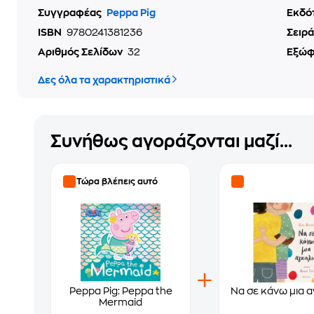
Συγγραφέας
Peppa Pig
Εκδό
ISBN
9780241381236
Σειρά
Αριθμός Σελίδων
32
Εξώ
Δες όλα τα χαρακτηριστικά
Συνήθως αγοράζονται μαζί...
Τώρα βλέπεις αυτό
Peppa Pig: Peppa the
Να σε κάνω μια α
Mermaid