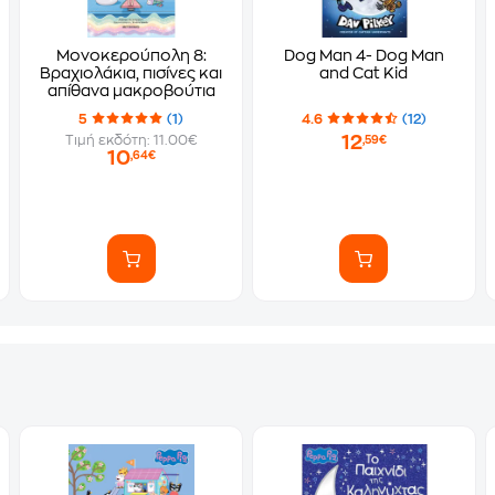
Μονοκερούπολη 8:
Dog Man 4- Dog Man
Βραχιολάκια, πισίνες και
and Cat Kid
απίθανα μακροβούτια
5
(1)
4.6
(12)
12
Τιμή εκδότη: 11.00€
,59€
10
,64€