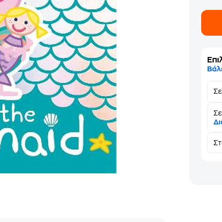
Επι
Βάλ
Σ
Σε
Δι
Σ