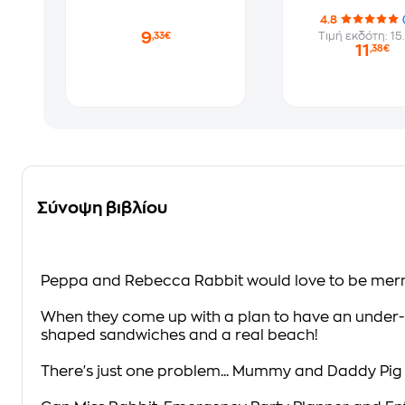
4.8
9
Τιμή εκδότη: 15
,33€
11
,38€
Σύνοψη βιβλίου
Peppa and Rebecca Rabbit would love to be mer
When they come up with a plan to have an under-th
shaped sandwiches and a real beach!
There's just one problem... Mummy and Daddy Pig aren