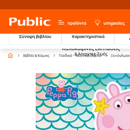
προϊόντα
υπηρεσίες
Σύνοψη βιβλίου
Χαρακτηριστικά
Καλοκαιρινές Εκπτώσεις
& Άπαιχτες Τιμές
Βιβλία & Κόμικς
Παιδικά - Νεανικά βιβλία
Ξενόγλωσ