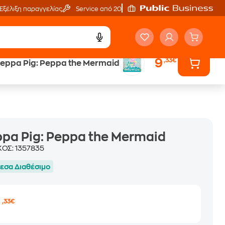
Εξέλιξη παραγγελίας
Service από 20'
9
,33€
eppa Pig: Peppa the Mermaid
ά
Έλα στον κόσμο
των ηχητικών βιβλίων
pa Pig: Peppa the Mermaid
ΚΟΣ:
1357835
εσα Διαθέσιμο
9
,33€