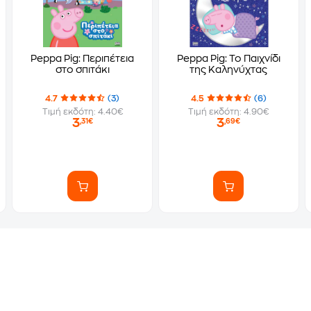
Peppa Pig: Περιπέτεια
Peppa Pig: Το Παιχνίδι
στο σπιτάκι
της Καληνύχτας
4.7
(3)
4.5
(6)
Τιμή εκδότη: 4.40€
Τιμή εκδότη: 4.90€
3
3
,31€
,69€