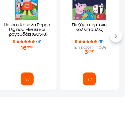
Hasbro Κούκλα Peppa
Πιτζάμα πάρτι για
Pig που Μιλάει και
κολλητούλες
Τραγουδάει (G0518)
5
(4)
5
(5)
16
Τιμή εκδότη: 4.00€
,99€
3
,01€