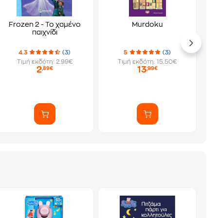
Frozen 2 - Το χαμένο
Murdoku
παιχνίδι
4.3
(3)
5
(3)
Τιμή εκδότη: 2.99€
Τιμή εκδότη: 15.50€
2
13
,89€
,99€