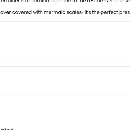
ertainer Extraordinaire
, come to the rescue? Of course
cover covered with mermaid scales- it's the perfect pres