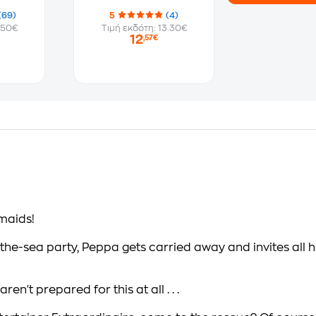
(69)
5
(4)
.50€
Τιμή εκδότη: 13.30€
12
,57€
maids!
e-sea party, Peppa gets carried away and invites all he
't prepared for this at all . . .