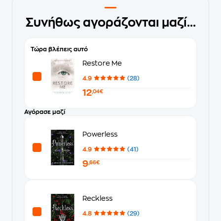
Συνήθως αγοράζονται μαζί...
Τώρα βλέπεις αυτό
Restore Me
4.9
(28)
12
,04€
Αγόρασε μαζί
Powerless
4.9
(41)
9
,66€
Reckless
4.8
(29)