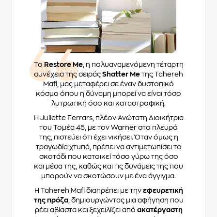
Το
Restore Me
, η πολυαναμενόμενη τέταρτη
συνέχεια της σειράς
Shatter Me
της Tahereh
Mafi, μας μεταφέρει σε έναν δυστοπικό
κόσμο όπου η δύναμη μπορεί να είναι τόσο
λυτρωτική όσο και καταστροφική.
Η Juliette Ferrars, πλέον Ανώτατη Διοικήτρια
του Τομέα 45, με τον Warner στο πλευρό
της, πιστεύει ότι έχει νικήσει. Όταν όμως η
τραγωδία χτυπά, πρέπει να αντιμετωπίσει το
σκοτάδι που κατοικεί τόσο γύρω της όσο
και μέσα της, καθώς και τις δυνάμεις της που
μπορούν να σκοτώσουν με ένα άγγιγμα.
Η Tahereh Mafi διαπρέπει με την
εφευρετική
της πρόζα
, δημιουργώντας μια αφήγηση που
ρέει αβίαστα και ξεχειλίζει από
ακατέργαστη