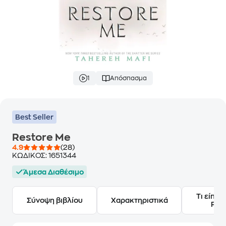
1
Απόσπασμα
Best Seller
Restore Me
4.9
(28)
ΚΩΔΙΚΟΣ:
1651344
Άμεσα Διαθέσιμο
Τι είπαν
Σύνοψη βιβλίου
Χαρακτηριστικά
Frie