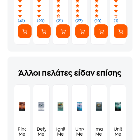
(41)
(29)
(21)
(27)
(19)
(1)
Άλλοι πελάτες είδαν επίσης
Find
Defy
Ignite
Unravel
Imagine
Unite
Me
Me
Me
Me
Me
Me