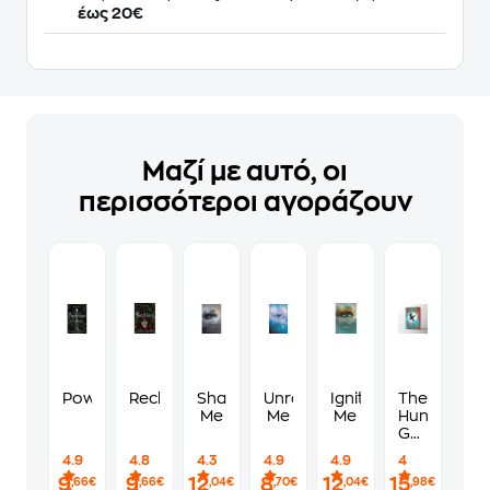
έως 20€
Μαζί με αυτό, οι
περισσότεροι αγοράζουν
Powerless
Reckless
Shatter
Unravel
Ignite
The
Me
Me
Me
Hunger
Games
Deluxe
4.9
4.8
4.3
4.9
4.9
4
(PB)
9
9
12
8
12
15
,66€
,66€
,04€
,70€
,04€
,98€