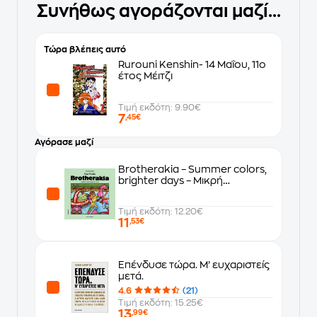
Συνήθως αγοράζονται μαζί...
Τώρα βλέπεις αυτό
Rurouni Kenshin- 14 Μαΐου, 11ο
έτος Μέιτζι
Τιμή εκδότη: 9.90€
7
,45€
Αγόρασε μαζί
Brotherakia – Summer colors,
brighter days – Μικρή
Ολλανδέζα
Τιμή εκδότη: 12.20€
11
,53€
Επένδυσε τώρα. Μ’ ευχαριστείς
μετά.
4.6
(21)
Τιμή εκδότη: 15.25€
13
,99€