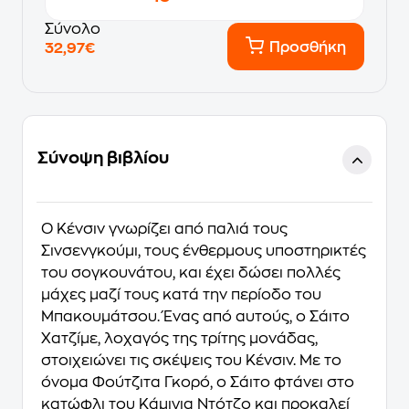
Σύνολο
Προσθήκη
32,97€
Σύνοψη βιβλίου
Ο Κένσιν γνωρίζει από παλιά τους
Σινσενγκούμι, τους ένθερμους υποστηρικτές
του σογκουνάτου, και έχει δώσει πολλές
μάχες μαζί τους κατά την περίοδο του
Μπακουμάτσου. Ένας από αυτούς, ο Σάιτο
Χατζίμε, λοχαγός της τρίτης μονάδας,
στοιχειώνει τις σκέψεις του Κένσιν. Με το
όνομα Φούτζιτα Γκορό, ο Σάιτο φτάνει στο
κατώφλι του Κάμιγια Ντότζο και προκαλεί