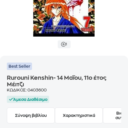
1
Best Seller
Rurouni Kenshin- 14 Μαΐου, 11ο έτος
Μέιτζι
ΚΩΔΙΚΟΣ:
0403600
Άμεσα Διαθέσιμο
Βιογ
Σύνοψη βιβλίου
Χαρακτηριστικά
συγγ