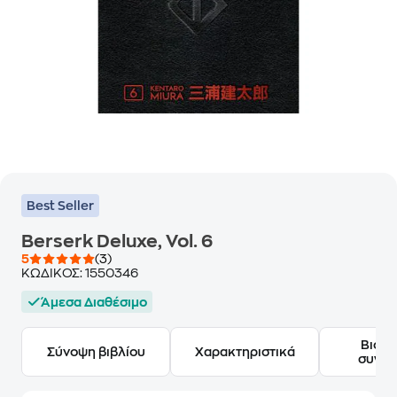
Best Seller
Berserk Deluxe, Vol. 6
5
(3)
ΚΩΔΙΚΟΣ:
1550346
Άμεσα Διαθέσιμο
Βιογ
Σύνοψη βιβλίου
Χαρακτηριστικά
συγγ