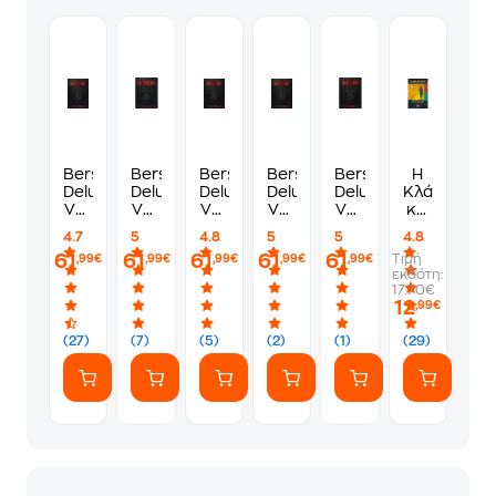
Berserk
Berserk
Berserk
Berserk
Berserk
Η
Deluxe,
Deluxe,
Deluxe,
Deluxe,
Deluxe,
Κλάρα
Vol.
Vol.
Vol.
Vol.
Vol.
και
1
2
4
5
7
ο
4.7
5
4.8
5
5
4.8
ήλιος
61
61
61
61
61
Τιμή
,99€
,99€
,99€
,99€
,99€
εκδότη:
17.70€
12
,99€
(27)
(7)
(5)
(2)
(1)
(29)