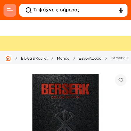
Berserk Del
Βιβλία & Κόμικς
Manga
Ξενόγλωσσα