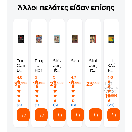
Άλλοι πελάτες είδαν επίσης
Tomie:
Fragments
Shiver:
Sensor
Statues:
Η
Complete
of
Junji
Junji
Κλάρα
Deluxe
Horror
Ito
Ito
και
Edition
Selected
Story
ο
4.8
5
5
4.7
4.8
Stories
Collection
ήλιος
33
19
24
19
23
Τιμή
,99€
,86€
,99€
,99€
,99€
εκδότη:
17.70€
12
,99€
(5)
(1)
(5)
(6)
(29)