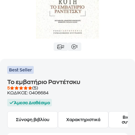
2
1
Best Seller
Το εμβατήριο Ραντέτσκυ
5
(5)
ΚΩΔΙΚΟΣ:
0406684
Άμεσα Διαθέσιμο
Βιογ
Σύνοψη βιβλίου
Χαρακτηριστικά
συγγ