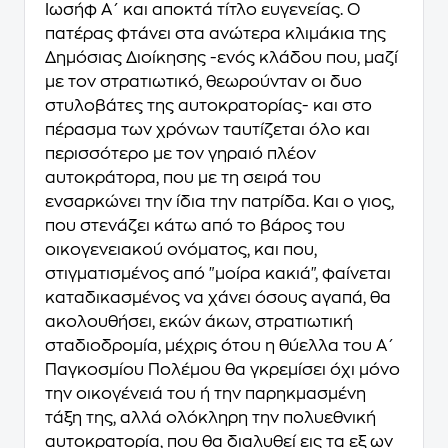
Ιωσήφ Α΄ και αποκτά τίτλο ευγενείας. Ο
πατέρας φτάνει στα ανώτερα κλιμάκια της
Δημόσιας Διοίκησης -ενός κλάδου που, μαζί
με τον στρατιωτικό, θεωρούνταν οι δυο
στυλοβάτες της αυτοκρατορίας- και στο
πέρασμα των χρόνων ταυτίζεται όλο και
περισσότερο με τον γηραιό πλέον
αυτοκράτορα, που με τη σειρά του
ενσαρκώνει την ίδια την πατρίδα. Και ο γιος,
που στενάζει κάτω από το βάρος του
οικογενειακού ονόματος, και που,
στιγματισμένος από "μοίρα κακιά", φαίνεται
καταδικασμένος να χάνει όσους αγαπά, θα
ακολουθήσει, εκών άκων, στρατιωτική
σταδιοδρομία, μέχρις ότου η θύελλα του Α΄
Παγκοσμίου Πολέμου θα γκρεμίσει όχι μόνο
την οικογένειά του ή την παρηκμασμένη
τάξη της, αλλά ολόκληρη την πολυεθνική
αυτοκρατορία, που θα διαλυθεί εις τα εξ ων