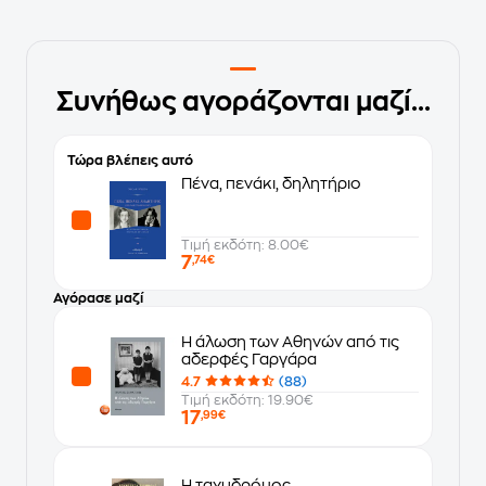
Συνήθως αγοράζονται μαζί...
Τώρα βλέπεις αυτό
Πένα, πενάκι, δηλητήριο
Τιμή εκδότη: 8.00€
7
,74€
Αγόρασε μαζί
Η άλωση των Αθηνών από τις
αδερφές Γαργάρα
4.7
(88)
Τιμή εκδότη: 19.90€
17
,99€
Η ταχυδρόμος