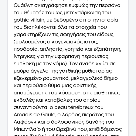
Ουάιλντ σκιαγράφησε ευφυώς την περσόνα
του θέματός του ως μετενσάρκωση του
gothic villain, με δεδομένο ότι στην ιστορία
του διαπλέκονται όλα τα στοιχεία που
χαρακτηρίζουν τις αφηγήσεις του είδους
(μολυσμένος οικογενειακός ιστός,
προδοσία, απληστία, γοητεία και εξαπάτηση,
ίντριγκες για την υφαρπαγή περιουσίας,
εμπλοκή με τον νόμο). Τον αναδεικνύει σε
μαύρο άγγελο της γοτθικής μυθιστορίας –
εξεγερμένο ρομαντικό, μελαγχολικό δήμιο
και περιούσιο θύμα μιας οριστικής
απομάγευσης του κόσμου–, στις αισθητικές
εκβολές και καταβολές του οποίου
συναντιούνται ο beau ténébreux του
Amadis de Gaule, ο λόρδος πιερότος του
Λαφόργκ και ο δολοφονικός δανδής του
Μπωντλαίρ ή του Ωρεβιγύ που, επιδιδόμενος