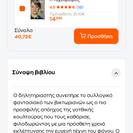
4.5
(15)
Τιμή εκδότη: 21.10€
14
,99€
Σύνολο
Προσθήκη
40,72€
Σύνοψη βιβλίου
O δηλητηριαστής συνεπήρε το συλλογικό
φαντασιακό των βικτωριανών ως ο πιο
προσφιλής απόηχος της γοτθικής
κουλτούρας που τους καθόρισε,
φιλοδωρώντας με μια πρόσθετη χροιά
εκλέπτυνσης την ευγενή τέχνη του φόνου. Ο