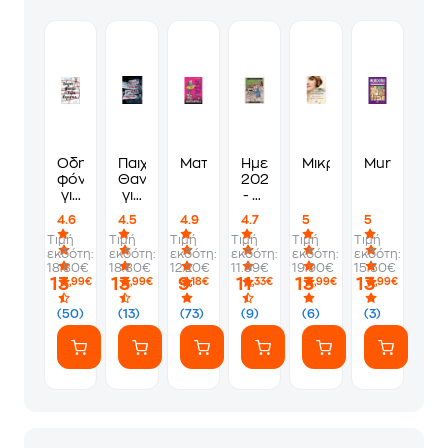
Οδηγός
Παιχνίδι
Ματίλντα
Ημερολόγιο
Μικρασία
Murdoku
φόνων
Θανάτου
2026
για
για
- Οι
καλά
Καλά
γειτονιές
4.6
4.5
4.9
4.7
5
5
κορίτσια
Κορίτσια
της
Τιμή
Τιμή
Τιμή
Τιμή
Τιμή
Τιμή
Αθήνας
εκδότη:
εκδότη:
εκδότη:
εκδότη:
εκδότη:
εκδότη:
18.80€
18.80€
12.20€
11.99€
19.90€
15.50€
13
13
9
11
13
13
,99€
,99€
,18€
,33€
,99€
,99€
(50)
(13)
(73)
(9)
(6)
(3)