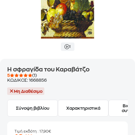
1
Η σφραγίδα του Καραβάτζο
5
(1)
ΚΩΔΙΚΟΣ:
1668856
Μη Διαθέσιμο
Βιογ
Σύνοψη βιβλίου
Χαρακτηριστικά
συγγ
Τιμή εκδότη
: 17,90€