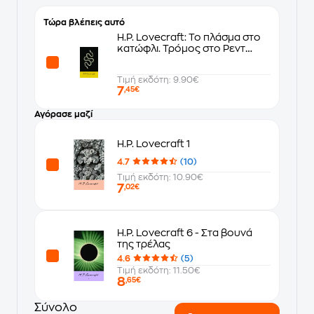
Τώρα βλέπεις αυτό
H.P. Lovecraft: Το πλάσμα στο
κατώφλι. Τρόμος στο Ρεντ
Χουκ. Σελεφαΐς
Τιμή εκδότη: 9.90€
7
,45€
Αγόρασε μαζί
H.P. Lovecraft 1
4.7
(10)
Τιμή εκδότη: 10.90€
7
,02€
H.P. Lovecraft 6 - Στα βουνά
της τρέλας
4.6
(5)
Τιμή εκδότη: 11.50€
8
,65€
Σύνολο