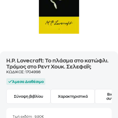
H.P. Lovecraft: Το πλάσμα στο κατώφλι.
Τρόμος στο Ρεντ Χουκ. Σελεφαΐς
ΚΩΔΙΚΟΣ:
1704998
Άμεσα Διαθέσιμο
Βιογ
Σύνοψη βιβλίου
Χαρακτηριστικά
συγγ
Τιμή εκδότη
: 9,90€