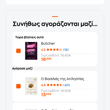
Συνήθως αγοράζονται μαζί...
Τώρα βλέπεις αυτό
Butcher
4.2
(16)
Τιμή εκδότη: 18.80€
16
,99€
Αγόρασε μαζί
O Βασιλιάς της Απληστίας
4.6
(40)
Τιμή εκδότη: 18.80€
13
,99€