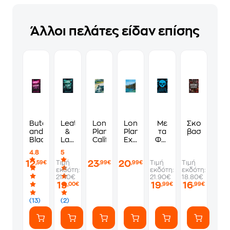
Άλλοι πελάτες είδαν επίσης
Butcher
Leather
Lonely
Lonely
Με
Σκοτεινός
and
&
Planet
Planet
τα
βασιλιάς
Blackbird
Lark:
California
Experience
Φώτα
Το
California
Σβηστά
4.8
5
Τραγούδι
12
23
20
Τιμή
Τιμή
Τιμή
,59€
,99€
,99€
της
εκδότη:
εκδότη:
εκδότη:
Λαρκ
21.10€
21.90€
18.80€
19
19
16
,00€
,99€
,99€
(13)
(2)