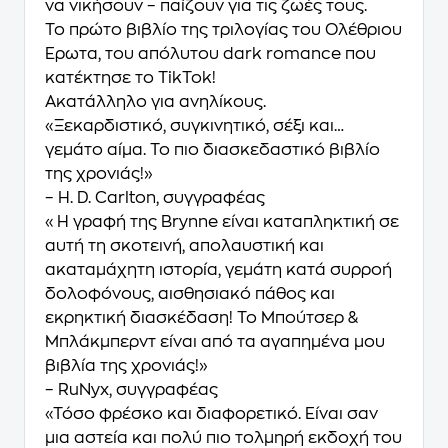
να νικήσουν – παίζουν για τις ζωές τους.
Το πρώτο βιβλίο της τριλογίας του Ολέθριου
Έρωτα, του απόλυτου dark romance που
κατέκτησε το TikTok!
Ακατάλληλο για ανηλίκους.
«Ξεκαρδιστικό, συγκινητικό, σέξι και…
γεμάτο αίμα. Το πιο διασκεδαστικό βιβλίο
της χρονιάς!»
– H. D. Carlton, συγγραφέας
«Η γραφή της Brynne είναι καταπληκτική σε
αυτή τη σκοτεινή, απολαυστική και
ακαταμάχητη ιστορία, γεμάτη κατά συρροή
δολοφόνους, αισθησιακό πάθος και
εκρηκτική διασκέδαση! Το Μπούτσερ &
Μπλάκμπερντ είναι από τα αγαπημένα μου
βιβλία της χρονιάς!»
– RuNyx, συγγραφέας
«Τόσο φρέσκο και διαφορετικό. Είναι σαν
μια αστεία και πολύ πιο τολμηρή εκδοχή του