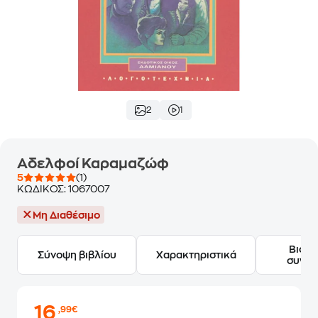
2
1
Αδελφοί Καραμαζώφ
5
(1)
ΚΩΔΙΚΟΣ:
1067007
Μη Διαθέσιμο
Βιογ
Σύνοψη βιβλίου
Χαρακτηριστικά
συγγ
16
,99€