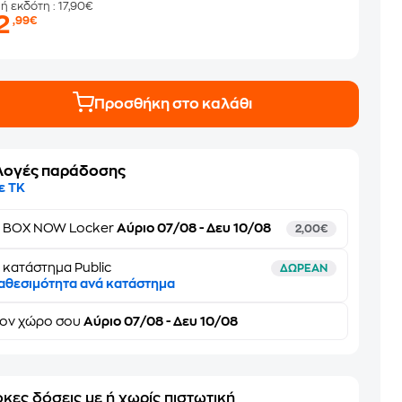
μή εκδότη
: 17,90€
2
,99€
Προσθήκη στο καλάθι
λογές παράδοσης
ε ΤΚ
ε
BOX NOW Locker
Αύριο 07/08 - Δευ 10/08
2,00€
 κατάστημα Public
ΔΩΡΕΑΝ
αθεσιμότητα ανά κατάστημα
τον
χώρο σου
Αύριο 07/08 - Δευ 10/08
κες δόσεις με ή χωρίς πιστωτική