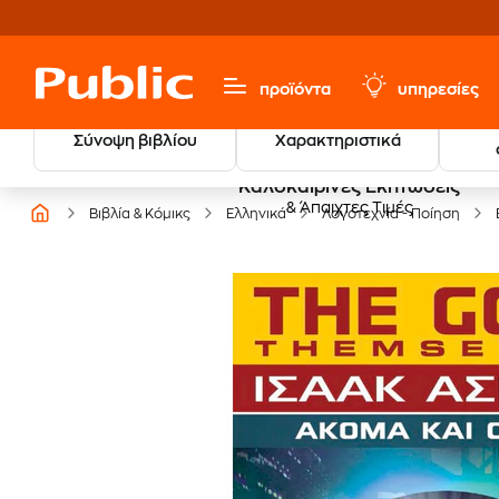
προϊόντα
υπηρεσίες
Σύνοψη βιβλίου
Χαρακτηριστικά
Καλοκαιρινές Εκπτώσεις
& Άπαιχτες Τιμές
Βιβλία & Κόμικς
Ελληνικά
Λογοτεχνία - Ποίηση