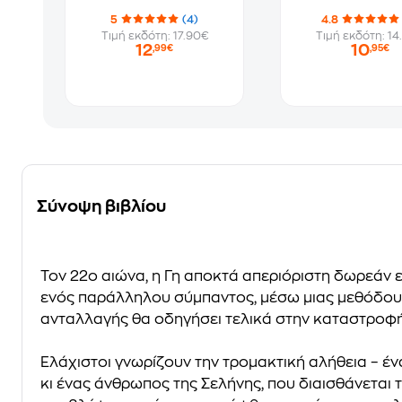
5
(4)
4.8
Τιμή εκδότη: 17.90€
Τιμή εκδότη: 14
12
10
,99€
,95€
Σύνοψη βιβλίου
Τον 22o αιώνα, η Γη αποκτά απεριόριστη δωρεάν ε
ενός παράλληλου σύμπαντος, μέσω μιας μεθόδου πο
ανταλλαγής θα οδηγήσει τελικά στην καταστροφή το
Ελάχιστοι γνωρίζουν την τρομακτική αλήθεια – έ
κι ένας άνθρωπος της Σελήνης, που διαισθάνεται 