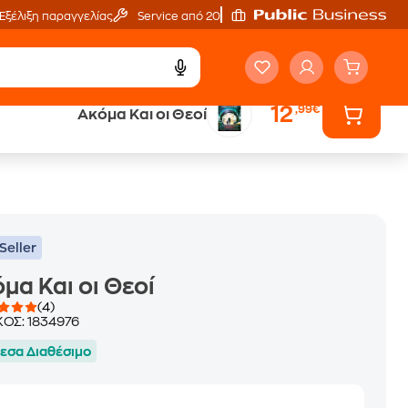
Εξέλιξη παραγγελίας
Service από 20'
12
,99€
Aκόμα Και οι Θεοί
ά
Έλα στον κόσμο
των ηχητικών βιβλίων
Seller
μα Και οι Θεοί
(4)
ΚΟΣ:
1834976
εσα Διαθέσιμο