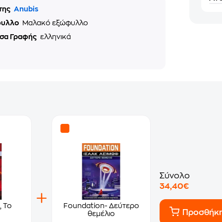
της
Anubis
φυλλο
Μαλακό εξώφυλλο
σα Γραφής
ελληνικά
Σύνολο
34,40€
, Το
Foundation- Δεύτερο
Προσθήκ
θεμέλιο