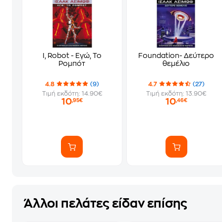
I, Robot - Εγώ, Το
Foundation- Δεύτερο
Ρομπότ
θεμέλιο
4.8
(9)
4.7
(27)
Τιμή εκδότη: 14.90€
Τιμή εκδότη: 13.90€
10
10
,95€
,46€
Άλλοι πελάτες είδαν επίσης