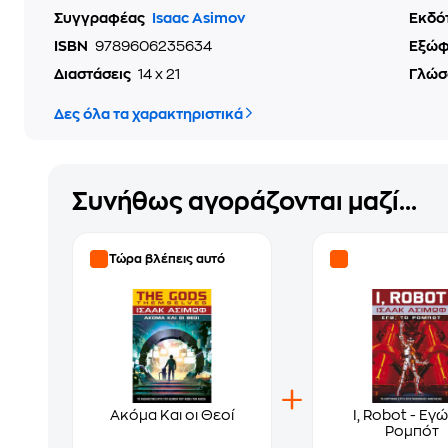
Συγγραφέας
Isaac Asimov
Εκδό
ISBN
9789606235634
Εξώ
Διαστάσεις
14 x 21
Γλώσ
Δες όλα τα χαρακτηριστικά
Συνήθως αγοράζονται μαζί...
Τώρα βλέπεις αυτό
Aκόμα Και οι Θεοί
I, Robot - Εγώ
Ρομπότ