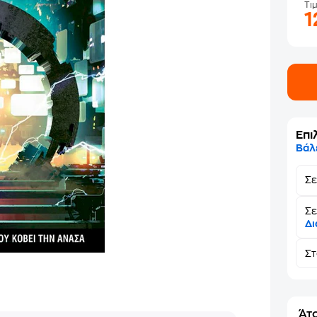
Τι
1
Επι
Βάλ
Σ
Σε
Δι
Σ
Άτο