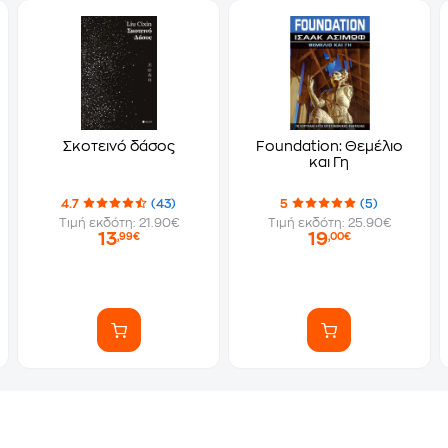
Σκοτεινό δάσος
Foundation: Θεμέλιο
και Γη
4.7
(43)
5
(5)
Τιμή εκδότη: 21.90€
Τιμή εκδότη: 25.90€
13
19
,99€
,00€