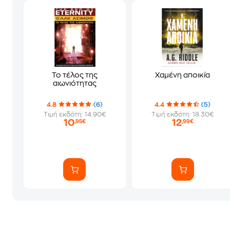
Το τέλος της
Χαμένη αποικία
αιωνιότητας
4.8
(6)
4.4
(5)
Τιμή εκδότη: 14.90€
Τιμή εκδότη: 18.30€
10
12
,95€
,99€