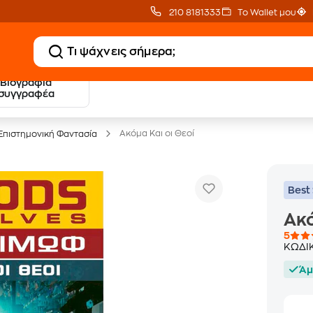
210 8181333
Το Wallet μου
Βιογραφία
20 € Public επιστροφή
Δωρεάν Μεταφορικ
συγγραφέα
με Snappi
με Public+ Delivery
Aκόμα Και οι Θεοί
Επιστημονική Φαντασία
Best 
Aκό
5
ΚΩΔΙ
Άμ