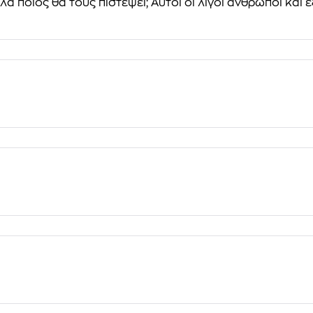
 ποιος θα τους πιστέψει; Αυτοί οι λίγοι άνθρωποι και ε