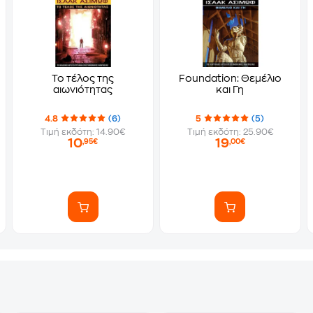
Το τέλος της
Foundation: Θεμέλιο
αιωνιότητας
και Γη
4.8
(6)
5
(5)
Τιμή εκδότη: 14.90€
Τιμή εκδότη: 25.90€
10
19
,95€
,00€