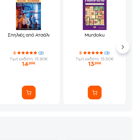
Σπηλιές από Ατσάλι
Murdoku
5
(2)
5
(3)
Τιμή εκδότη: 15.90€
Τιμή εκδότη: 15.50€
14
13
,99€
,99€