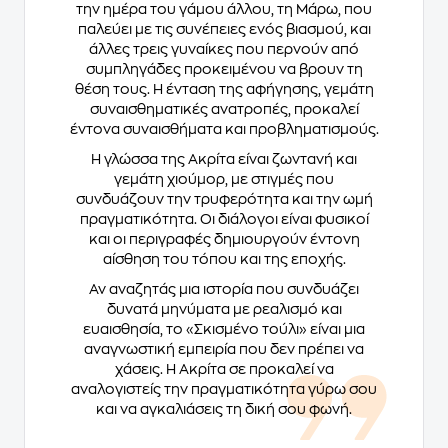
την ημέρα του γάμου άλλου, τη Μάρω, που
παλεύει με τις συνέπειες ενός βιασμού, και
άλλες τρεις γυναίκες που περνούν από
συμπληγάδες προκειμένου να βρουν τη
θέση τους. Η ένταση της αφήγησης, γεμάτη
συναισθηματικές ανατροπές, προκαλεί
έντονα συναισθήματα και προβληματισμούς.
Η γλώσσα της Ακρίτα είναι ζωντανή και
γεμάτη χιούμορ, με στιγμές που
συνδυάζουν την τρυφερότητα και την ωμή
πραγματικότητα. Οι διάλογοι είναι φυσικοί
και οι περιγραφές δημιουργούν έντονη
αίσθηση του τόπου και της εποχής.
Αν αναζητάς μια ιστορία που συνδυάζει
δυνατά μηνύματα με ρεαλισμό και
ευαισθησία, το «Σκισμένο τούλι» είναι μια
αναγνωστική εμπειρία που δεν πρέπει να
χάσεις. Η Ακρίτα σε προκαλεί να
αναλογιστείς την πραγματικότητα γύρω σου
και να αγκαλιάσεις τη δική σου φωνή.