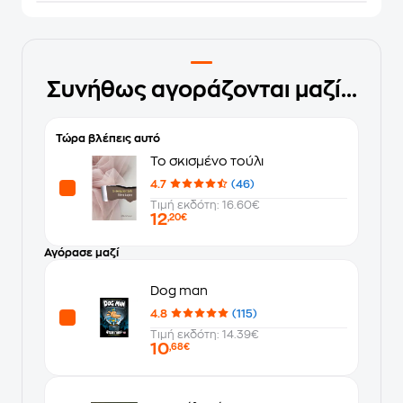
Συνήθως αγοράζονται μαζί...
Τώρα βλέπεις αυτό
Το σκισμένο τούλι
4.7
(46)
Τιμή εκδότη: 16.60€
12
,20€
Αγόρασε μαζί
Dog man
4.8
(115)
Τιμή εκδότη: 14.39€
10
,68€