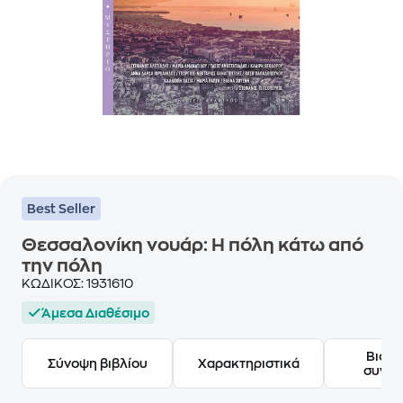
Best Seller
Θεσσαλονίκη νουάρ: Η πόλη κάτω από
την πόλη
ΚΩΔΙΚΟΣ:
1931610
Άμεσα Διαθέσιμο
Βιογ
Σύνοψη βιβλίου
Χαρακτηριστικά
συγγ