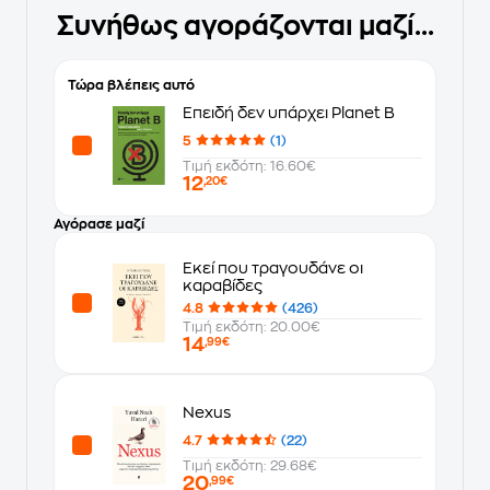
Συνήθως αγοράζονται μαζί...
Τώρα βλέπεις αυτό
Επειδή δεν υπάρχει Planet B
5
(1)
Τιμή εκδότη: 16.60€
12
,20€
Αγόρασε μαζί
Εκεί που τραγουδάνε οι
καραβίδες
4.8
(426)
Τιμή εκδότη: 20.00€
14
,99€
Nexus
4.7
(22)
Τιμή εκδότη: 29.68€
20
,99€