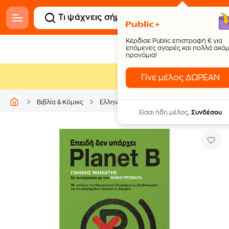
Κέρδισε Public επιστροφή € για
επόμενες αγορές και πολλά ακό
προνόμια!
Γίνε μέλος ΔΩΡΕΑΝ
Επειδή δε
Βιβλία & Κόμικς
Ελληνικά
Περιβάλλον
Είσαι ήδη μέλος;
Συνδέσου