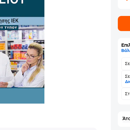
Επι
Βάλ
Σ
Σε
Δι
Σ
Άτο