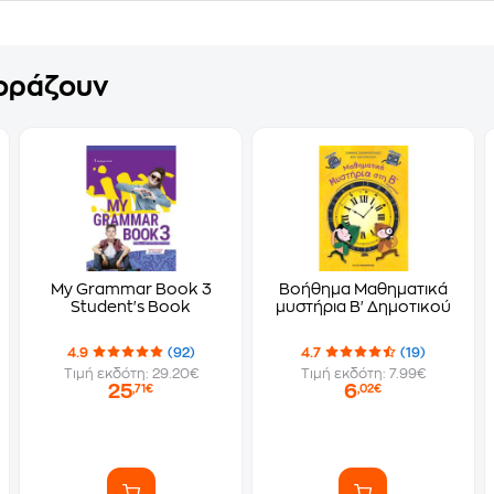
γοράζουν
My Grammar Book 3
Βοήθημα Μαθηματικά
Student's Book
μυστήρια Β' Δημοτικού
4.9
(92)
4.7
(19)
Τιμή εκδότη: 29.20€
Τιμή εκδότη: 7.99€
25
6
,71€
,02€