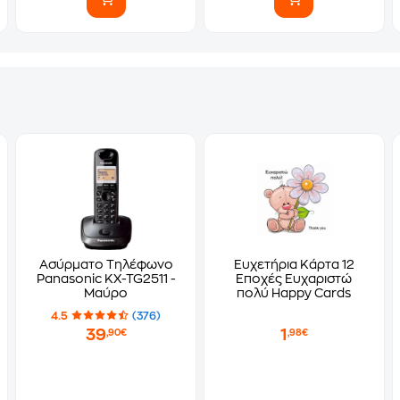
Ασύρματο Τηλέφωνο
Ευχετήρια Κάρτα 12
Panasonic KX-TG2511 -
Εποχές Ευχαριστώ
Μαύρο
πολύ Happy Cards
4.5
(376)
39
1
,90€
,98€