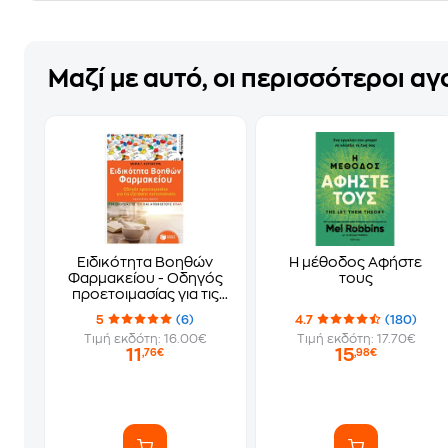
Μαζί με αυτό, οι περισσότεροι α
Ειδικότητα Βοηθών
Η μέθοδος Αφήστε
Φαρμακείου - Οδηγός
τους
προετοιμασίας για τις
εξετάσεις πιστοποίησης
5
(6)
4.7
(180)
Τιμή εκδότη: 16.00€
Τιμή εκδότη: 17.70€
11
15
,76€
,98€