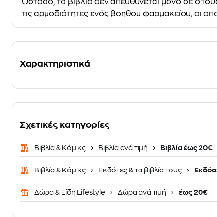
Ωστόσο, το βιβλίο δεν απευθύνεται μόνο σε σπουδ
τις αρμοδιότητες ενός βοηθού φαρμακείου, οι οπο
Χαρακτηριστικά
Σχετικές κατηγορίες
Βιβλία & Κόμικς
Βιβλία ανά τιμή
Βιβλία έως 20€
Βιβλία & Κόμικς
Εκδότες & τα βιβλία τους
Εκδόσε
Δώρα & Είδη Lifestyle
Δώρα ανά τιμή
έως 20€