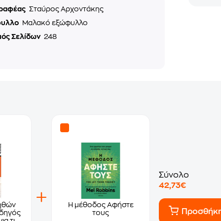
ραφέας
Σταύρος Αρχοντάκης
φυλλο
Μαλακό εξώφυλλο
μός Σελίδων
248
Σύνολο
42,73€
ηθών
Η μέθοδος Αφήστε
Προσθήκ
Οδηγός
τους
ια τις