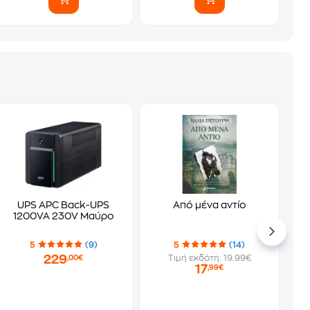
UPS APC Back-UPS
Από μένα αντίο
1200VA 230V Μαύρο
5
(9)
5
(14)
229
Τιμή εκδότη: 19.99€
,00€
17
,99€