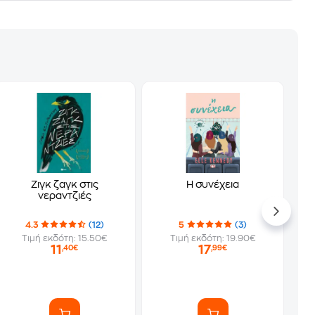
Ζιγκ ζαγκ στις
Η συνέχεια
νεραντζιές
4.3
(12)
5
(3)
Τιμή εκδότη: 15.50€
Τιμή εκδότη: 19.90€
11
17
,40€
,99€