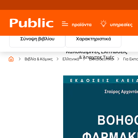
προϊόντα
υπηρεσίες
Σύνοψη βιβλίου
Χαρακτηριστικά
Καλοκαιρινές Εκπτώσεις
& Άπαιχτες Τιμές
Βιβλία & Κόμικς
Ελληνικά
Εκπαιδευτικά
Για Εκπ