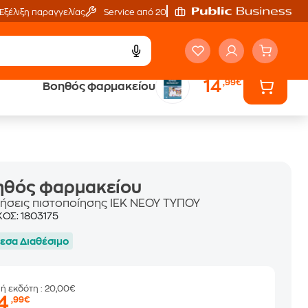
Εξέλιξη παραγγελίας
Service από 20'
14
,99€
Βοηθός φαρμακείου
ά
Έλα στον κόσμο
των ηχητικών βιβλίων
ηθός φαρμακείου
ήσεις πιστοποίησης ΙΕΚ ΝΕΟΥ ΤΥΠΟΥ
ΚΟΣ:
1803175
εσα Διαθέσιμο
μή εκδότη
: 20,00€
14
,99€