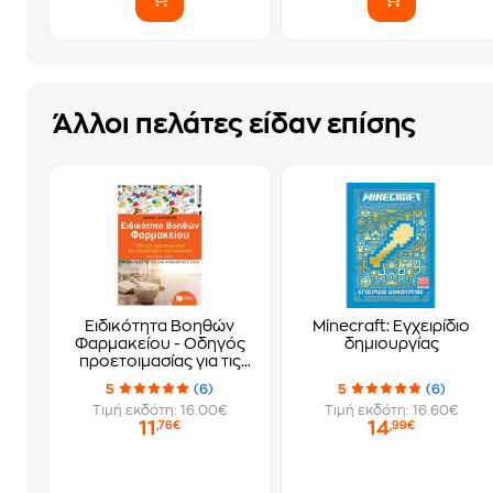
Άλλοι πελάτες είδαν επίσης
Ειδικότητα Βοηθών
Minecraft: Εγχειρίδιο
Φαρμακείου - Οδηγός
δημιουργίας
προετοιμασίας για τις
εξετάσεις πιστοποίησης
5
(6)
5
(6)
Τιμή εκδότη: 16.00€
Τιμή εκδότη: 16.60€
11
14
,76€
,99€