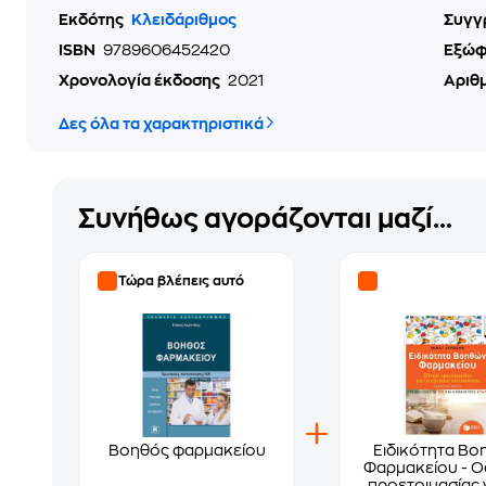
Εκδότης
Κλειδάριθμος
Συγγ
ISBN
9789606452420
Εξώ
Χρονολογία έκδοσης
2021
Αριθ
Δες όλα τα χαρακτηριστικά
Συνήθως αγοράζονται μαζί...
Τώρα βλέπεις αυτό
Βοηθός φαρμακείου
Ειδικότητα Βο
Φαρμακείου - 
προετοιμασίας γ