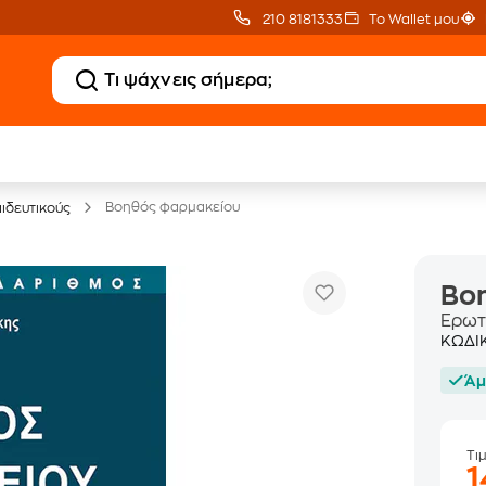
210 8181333
Το Wallet μου
20 € Public επιστροφή
Δωρεάν Μεταφορικ
με Snappi
με Public+ Delivery
Βοηθός φαρμακείου
αιδευτικούς
Βο
Ερωτ
ΚΩΔΙ
Άμ
Τι