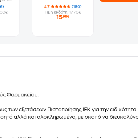
ποίησης
(6)
4.7
(180)
.00€
Τιμή εκδότη: 17.70€
15
,98€
ούς Φαρμακείου.
ρους των εξετάσεων Πιστοποίησης ΙΕΚ για την ειδικότητ
νοητό αλλά και ολοκληρωμένο, με σκοπό να διευκολύν