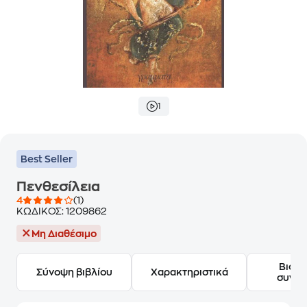
1
Best Seller
Πενθεσίλεια
4
(1)
ΚΩΔΙΚΟΣ:
1209862
Μη Διαθέσιμο
Βιογ
Σύνοψη βιβλίου
Χαρακτηριστικά
συγγ