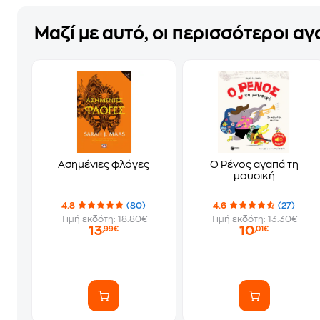
Μαζί με αυτό, οι περισσότεροι α
Ασημένιες φλόγες
Ο Ρένος αγαπά τη
μουσική
4.8
(80)
4.6
(27)
Τιμή εκδότη: 18.80€
Τιμή εκδότη: 13.30€
13
10
,99€
,01€