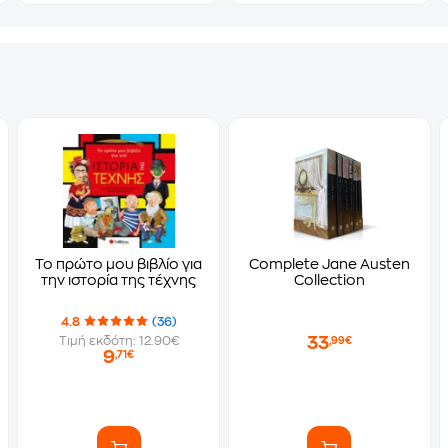
Το πρώτο μου βιβλίο για
Complete Jane Austen
την ιστορία της τέχνης
Collection
4.8
(36)
33
Τιμή εκδότη: 12.90€
,99€
9
,71€