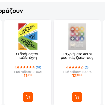
γοράζουν
Ο δρόμος του
Τα χρώματα και οι
καλλιτέχνη
μυστικές ζωές τους
4.6
(19)
4
(3)
Τιμή εκδότη: 18.90€
Τιμή εκδότη: 18.00€
11
12
,91€
,99€