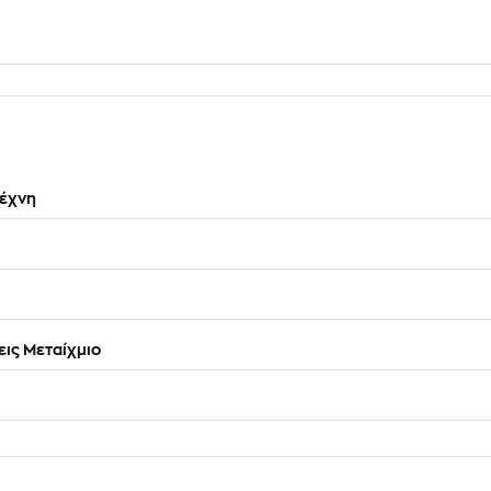
έχνη
ις Μεταίχμιο