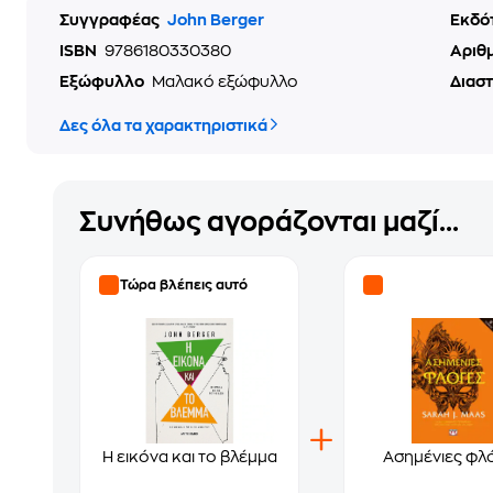
Συγγραφέας
John Berger
Εκδό
ISBN
9786180330380
Αριθ
Εξώφυλλο
Μαλακό εξώφυλλο
Διασ
Δες όλα τα χαρακτηριστικά
Συνήθως αγοράζονται μαζί...
Τώρα βλέπεις αυτό
Η εικόνα και το βλέμμα
Ασημένιες φλ