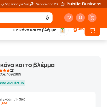
Εξέλιξη παραγγελίας
Service από 20'
9
,28€
Η εικόνα και το βλέμμα
ά
Έλα στον κόσμο
των ηχητικών βιβλίων
ικόνα και το βλέμμα
(2)
ΚΟΣ:
1692889
εσα Διαθέσιμο
μή εκδότη
: 14,39€
9
,28€