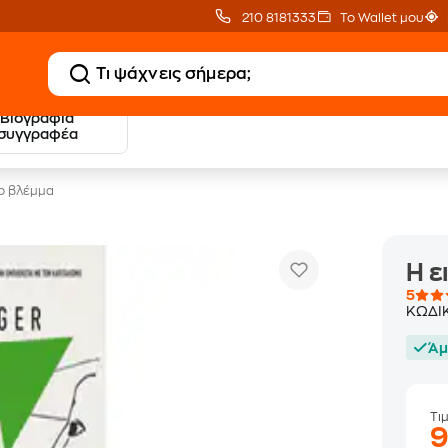
210 8181333
Το Wallet μου
Βιογραφία
20 € Public επιστροφή
Δωρεάν Μεταφορικ
συγγραφέα
με Snappi
με Public+ Delivery
το βλέμμα
Η ε
5
ΚΩΔΙ
Άμ
Τι