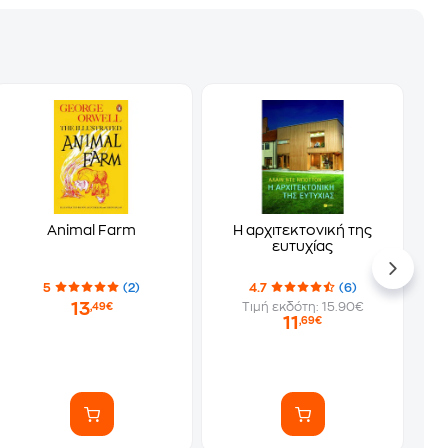
Animal Farm
Η αρχιτεκτονική της
ευτυχίας
5
(2)
4.7
(6)
13
Τιμή εκδότη: 15.90€
,49€
11
,69€