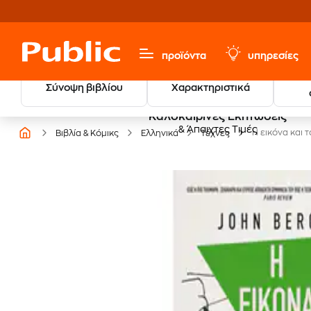
προϊόντα
υπηρεσίες
Σύνοψη βιβλίου
Χαρακτηριστικά
Καλοκαιρινές Εκπτώσεις
& Άπαιχτες Τιμές
Η εικόνα και 
Βιβλία & Κόμικς
Ελληνικά
Τέχνες