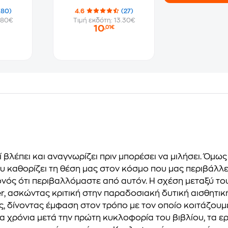
(80)
4.6
(27)
.80€
Τιμή εκδότη: 13.30€
10
,01€
ί βλέπει και αναγνωρίζει πριν µπορέσει να µιλήσει. Όµω
που καθορίζει τη θέση µας στον κόσµο που µας περιβάλλ
νός ότι περιβαλλόµαστε από αυτόν. Η σχέση µεταξύ του 
r, ασκώντας κριτική στην παραδοσιακή δυτική αισθητικ
ς, δίνοντας έµφαση στον τρόπο µε τον οποίο κοιτάζουµ
ντα χρόνια µετά την πρώτη κυκλοφορία του βιβλίου, τα 