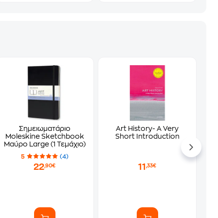
Σημειωματάριο
Art History- A Very
Moleskine Sketchbook
Short Introduction
Μαύρο Large (1 Τεμάχιο)
5
(4)
22
11
,90€
,33€