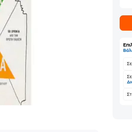
Επι
Βάλ
Σ
Σε
Δι
Σ