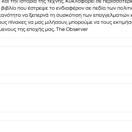
α και την ιστορία της τέχνης. Κυκλοφορεί σε περισσότε
βιβλίο που έστρεψε το ενδιαφέρον σε πεδία των πολιτι
 ικανότητα να ξεπερνά τη συσκότιση των επαγγελµατιών κ
υς πίνακες να µας µιλήσουν, µπορούµε να τους εκτιµήσου
µενους της εποχής µας. The Observer