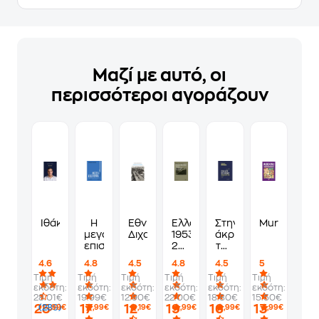
Μαζί με αυτό, οι
περισσότεροι αγοράζουν
Ιθάκη
Η
Εθνικός
Ελλάδα,
Στην
Murdoku
μεγάλη
Διχασμός
1953-
άκρη
επιστροφή
2024:
του
Χρόνος
γκρεμού
4.6
4.8
4.5
4.8
4.5
5
και
Ελλάδα
Τιμή
Τιμή
Τιμή
Τιμή
Τιμή
Τιμή
πολιτική
2007-
εκδότη:
εκδότη:
εκδότη:
εκδότη:
εκδότη:
εκδότη:
οικονομία
2019
28.01€
19.99€
12.90€
22.00€
18.80€
15.50€
25
17
12
19
16
13
(289)
,99€
,99€
,19€
,99€
,99€
,99€