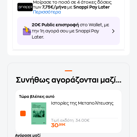
Μοίρασε το ποσό σε 4 άτοκες δόσεις
των
7,75€/μήνα
με
Snappi Pay Later
Περισσότερα
20€ Public επιστροφή
στο Wallet, με
την 1η αγορά σου με Snappi Pay
Later.
Συνήθως αγοράζονται μαζί...
Τώρα βλέπεις αυτό
Ιστορίες της Μεταπολίτευσης
Τιμή εκδότη: 34.00€
30
,99€
Αγόρασε μαζί