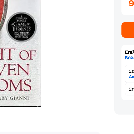
Επι
Βάλ
Σε
Δι
Σ