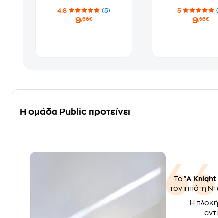
4.8
(5)
5
9
9
,66€
,66€
Η ομάδα Public προτείνει
Το "
A Knight
τον ιππότη Ντ
Η πλοκή
αντ