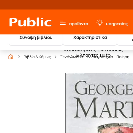
προϊόντα
υπηρεσίες
Σύνοψη βιβλίου
Χαρακτηριστικά
Καλοκαιρινές Εκπτώσεις
& Άπαιχτες Τιμές
Βιβλία & Κόμικς
Ξενόγλωσσα
Λογοτεχνία - Ποίηση