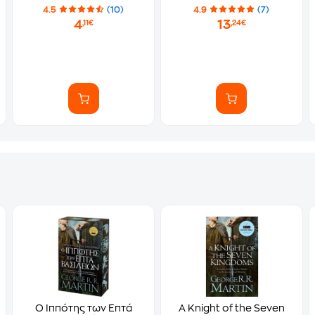
4.5
(10)
4.9
(7)
4
13
,11€
,24€
Ο Ιππότης των Επτά
A Knight of the Seven