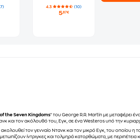
(7)
4.3
(10)
5
,87€
 of the Seven Kingdoms
" του George R.R. Martin με μεταφέρει έ
ανκ και τον ακόλουθό του, Εγκ, σε ένα Westeros υπό την κυριαρχί
 ακολουθεί τον γενναίο Ντανκ και τον μικρό Εγκ, του οποίου η 
ιμετωπίζουν ίντριγκες και τολμηρά κατορθώματα, με περιπέτεια κ