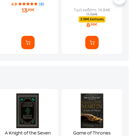
4.9
(8)
13
Τιμή εκδότη: 14.84€
,99€
11.58€
2.59€ έκπτωση
8
,99€
A Knight of the Seven
Game of Thrones