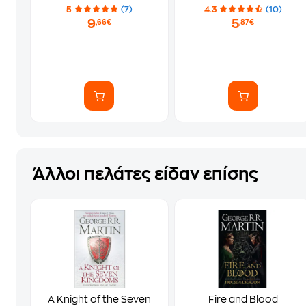
5
(7)
4.3
(10)
9
5
,66€
,87€
Άλλοι πελάτες είδαν επίσης
A Knight of the Seven
Fire and Blood