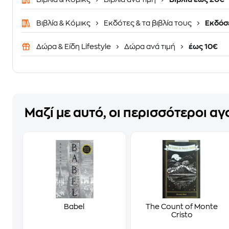
Βιβλία & Κόμικς
Εκδότες & τα βιβλία τους
Εκδόσε
Δώρα & Είδη Lifestyle
Δώρα ανά τιμή
έως 10€
Μαζί με αυτό, οι περισσότεροι α
Babel
The Count of Monte
Cristo