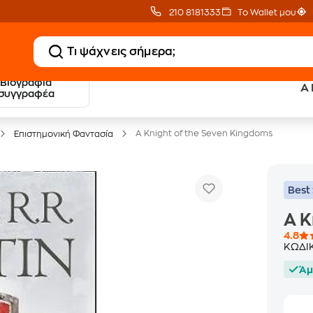
210 8181333
Το Wallet μου
Βιογραφία
A 
20 € Public επιστροφή
Δωρεάν Μεταφορικ
συγγραφέα
με Snappi
με Public+ Delivery
A Knight of the Seven Kingdoms
Επιστημονική Φαντασία
Best 
A K
4.8
ΚΩΔΙ
Άμ