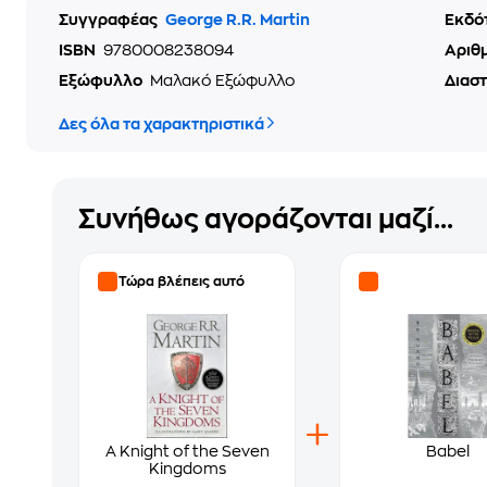
Συγγραφέας
George R.R. Martin
Εκδό
ISBN
9780008238094
Αριθ
Εξώφυλλο
Μαλακό Εξώφυλλο
Διασ
Δες όλα τα χαρακτηριστικά
Συνήθως αγοράζονται μαζί...
Τώρα βλέπεις αυτό
A Knight of the Seven
Babel
Kingdoms