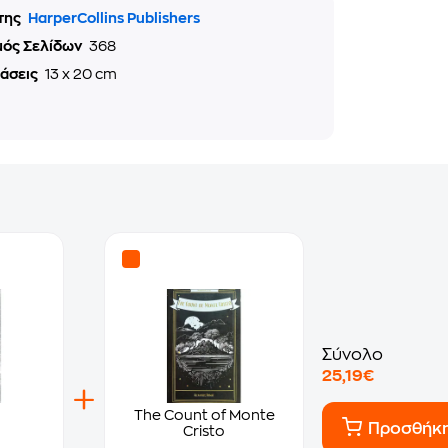
της
HarperCollins Publishers
μός Σελίδων
368
τάσεις
13 x 20 cm
Σύνολο
25,19€
The Count of Monte
Προσθήκ
Cristo