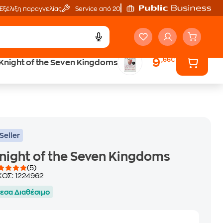
Εξέλιξη παραγγελίας
Service από 20'
9
,66€
Knight of the Seven Kingdoms
ά
Έλα στον κόσμο
των ηχητικών βιβλίων
Seller
night of the Seven Kingdoms
(5)
ΚΟΣ:
1224962
εσα Διαθέσιμο