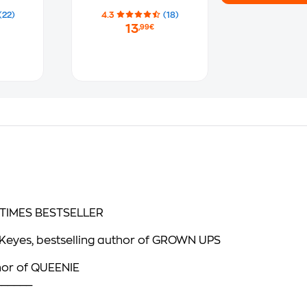
(22)
4.3
(18)
13
,99€
TIMES
BESTSELLER
eyes, bestselling author of
GROWN UPS
hor of
QUEENIE
______