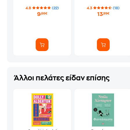
4.8
(22)
4.3
(18)
9
13
,66€
,99€
Άλλοι πελάτες είδαν επίσης