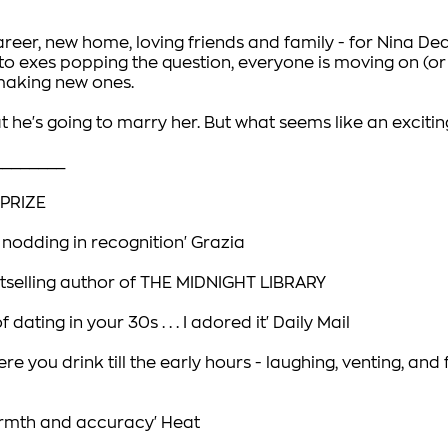
reer, new home, loving friends and family - for Nina Dean
to exes popping the question, everyone is moving on (or 
making new ones.
 he's going to marry her. But what seems like an excitin
________
PRIZE
e nodding in recognition'
Grazia
tselling author of
THE MIDNIGHT LIBRARY
dating in your 30s . . . I adored it
'
Daily Mail
here you drink till the early hours - laughing, venting, an
 warmth and accuracy'
Heat