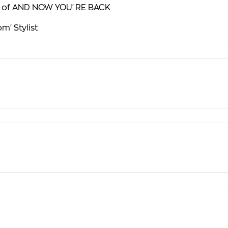
r of
AND NOW YOU'RE BACK
com'
Stylist