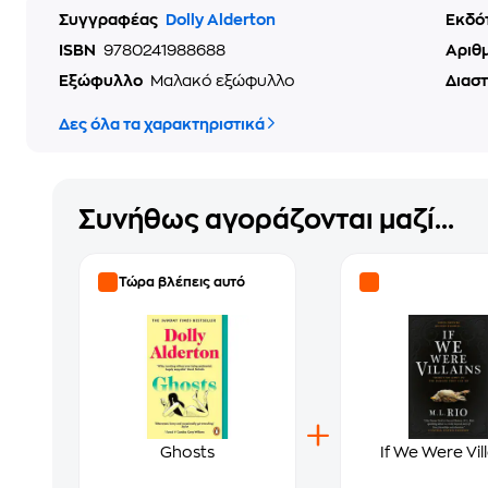
Συγγραφέας
Dolly Alderton
Εκδό
ISBN
9780241988688
Αριθ
Εξώφυλλο
Μαλακό εξώφυλλο
Διασ
Δες όλα τα χαρακτηριστικά
Συνήθως αγοράζονται μαζί...
Τώρα βλέπεις αυτό
Ghosts
If We Were Vil