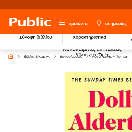
προϊόντα
υπηρεσίες
Σύνοψη βιβλίου
Χαρακτηριστικά
Καλοκαιρινές Εκπτώσεις
& Άπαιχτες Τιμές
Βιβλία & Κόμικς
Ξενόγλωσσα
Λογοτεχνία - Ποίηση