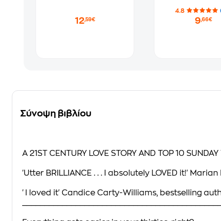
4.8
12
9
,59€
,66€
Σύνοψη βιβλίου
A 21ST CENTURY LOVE STORY AND TOP 10
SUNDAY 
'Utter BRILLIANCE . . . I absolutely LOVED it!'
Marian K
'I loved it'
Candice Carty-Williams, bestselling aut
____________________________________________