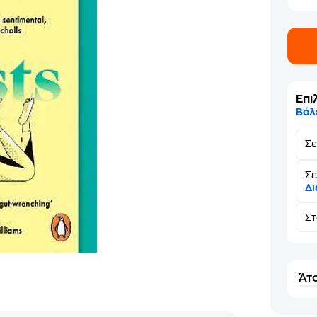
Επι
Βάλ
Σ
Σε
Δι
Σ
Άτο