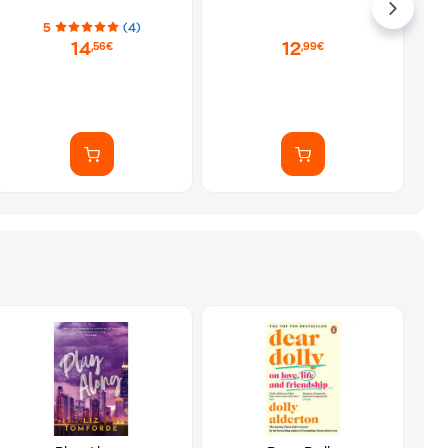
5
(4)
14
12
,56€
,99€