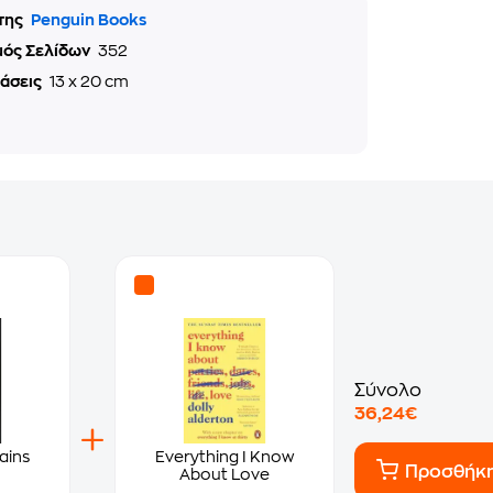
της
Penguin Books
μός Σελίδων
352
τάσεις
13 x 20 cm
Σύνολο
36,24€
lains
Everything I Know
Προσθήκ
About Love