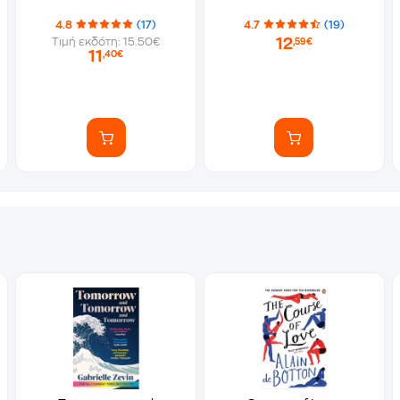
4.8
(17)
4.7
(19)
12
Τιμή εκδότη: 15.50€
,59€
11
,40€