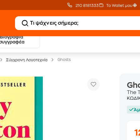
210 8181333
Το Wallet μου
Βιογραφία
20 € Public επιστροφή
Δωρεάν Μεταφορικ
συγγραφέα
με Snappi
με Public+ Delivery
Ghosts
Σύγχρονη Λογοτεχνία
Gh
The 
ΚΩΔΙ
Άμ
1