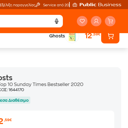
Εξέλιξη παραγγελίας
Service από 20'
12
,59€
Ghosts
ά
Έλα στον κόσμο
των ηχητικών βιβλίων
osts
Top 10 Sunday Times Bestseller 2020
ΚΟΣ:
1644170
εσα Διαθέσιμο
2
,59€