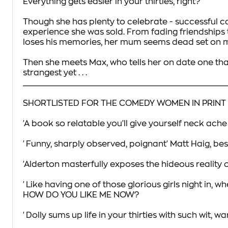
Everything gets easier in your thirties, right?
Though she has plenty to celebrate - successful ca
experience she was sold. From fading friendships 
loses his memories, her mum seems dead set on 
Then she meets Max, who tells her on date one that
strangest yet . . .
____________________________________________
SHORTLISTED FOR THE COMEDY WOMEN IN PRINT 
'A book so relatable you'll give yourself neck ach
'Funny, sharply observed, poignant'
Matt Haig, bes
'Alderton
masterfully exposes the hideous reality of 
'Like having one of those glorious girls night in, w
HOW DO YOU LIKE ME NOW?
'Dolly sums up life in your thirties with such wit,