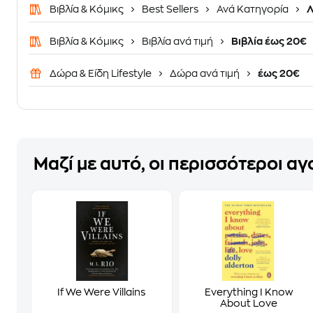
Βιβλία & Κόμικς
Best Sellers
Ανά Κατηγορία
Λ
Βιβλία & Κόμικς
Βιβλία ανά τιμή
Βιβλία έως 20€
Δώρα & Είδη Lifestyle
Δώρα ανά τιμή
έως 20€
Μαζί με αυτό, οι περισσότεροι α
If We Were Villains
Everything I Know
About Love