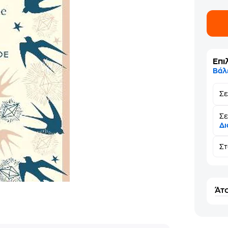
Επι
Βάλ
Σ
Σε
Δι
Σ
Άτο