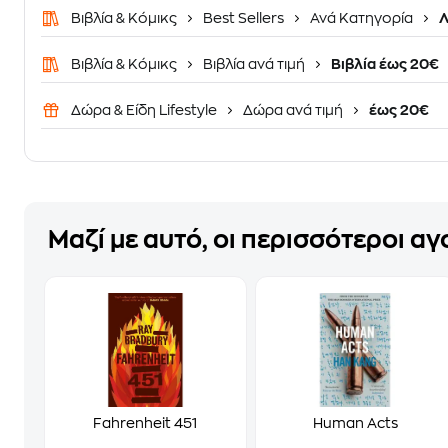
Βιβλία & Κόμικς
Best Sellers
Ανά Κατηγορία
Λ
Βιβλία & Κόμικς
Βιβλία ανά τιμή
Βιβλία έως 20€
Δώρα & Είδη Lifestyle
Δώρα ανά τιμή
έως 20€
Μαζί με αυτό, οι περισσότεροι α
Fahrenheit 451
Human Acts