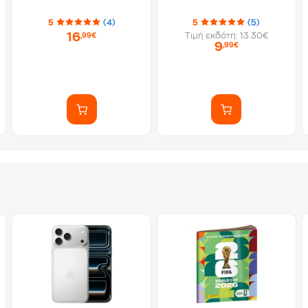
5
(4)
5
(5)
16
Τιμή εκδότη: 13.30€
,99€
9
,99€