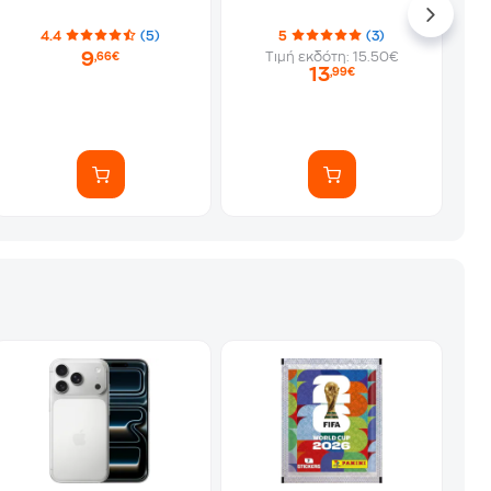
4.4
(5)
5
(3)
9
Τιμή εκδότη: 15.50€
,66€
13
,99€