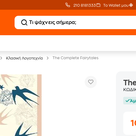
210 8181333
Το Wallet μου
20 € Public επιστροφή
Δωρεάν Μεταφορικ
με Snappi
με Public+ Delivery
The Complete Fairytales
Κλασική Λογοτεχνία
The
ΚΩΔΙ
Άμ