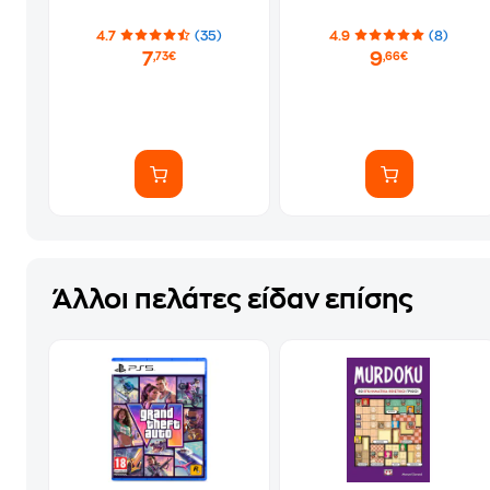
4.7
(35)
4.9
(8)
7
9
,73€
,66€
Άλλοι πελάτες είδαν επίσης