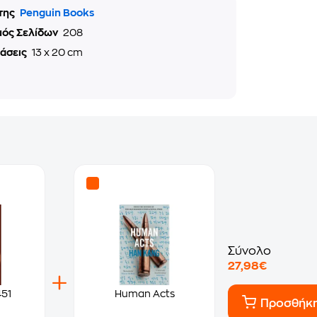
της
Penguin Books
μός Σελίδων
208
τάσεις
13 x 20 cm
Σύνολο
27,98€
451
Human Acts
Προσθήκ