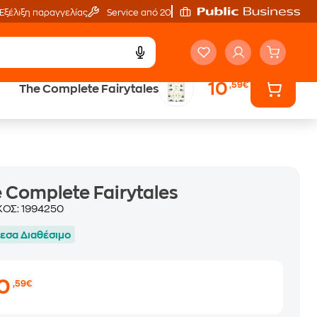
Εξέλιξη παραγγελίας
Service από 20'
10
,59€
The Complete Fairytales
ά
Έλα στον κόσμο
των ηχητικών βιβλίων
 Complete Fairytales
ΚΟΣ:
1994250
εσα Διαθέσιμο
10
,59€