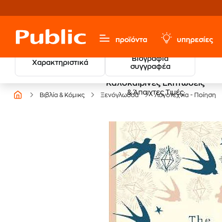
προϊόντα
υπηρεσίες
Βιογραφία
Χαρακτηριστικά
συγγραφέα
Καλοκαιρινές Εκπτώσεις
& Άπαιχτες Τιμές
Βιβλία & Κόμικς
Ξενόγλωσσα
Λογοτεχνία - Ποίηση