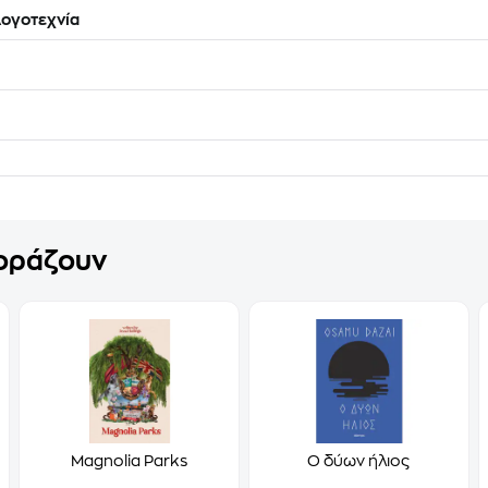
ογοτεχνία
γοράζουν
Magnolia Parks
Ο δύων ήλιος