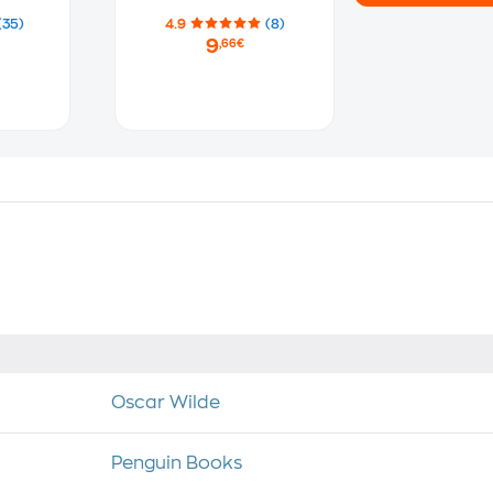
(35)
4.9
(8)
9
,66€
Oscar Wilde
Penguin Books