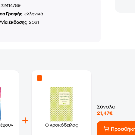
22414789
σα Γραφής
ελληνικά
/νία έκδοσης
2021
Σύνολο
21,47€
τρέχουν
Ο κροκόδειλος
Προσθήκ