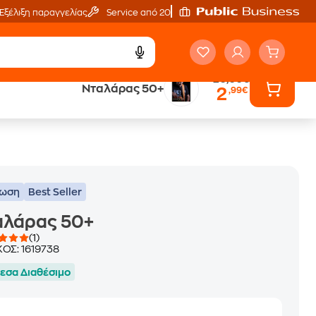
Εξέλιξη παραγγελίας
Service από 20'
20,00€
Νταλάρας 50+
2
,99€
ά
Έλα στον κόσμο
των ηχητικών βιβλίων
τωση
Best Seller
αλάρας 50+
(1)
ΚΟΣ:
1619738
εσα Διαθέσιμο