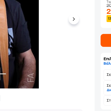
Τι
2
1
Επι
Βάλ
Σ
Σε
Δι
Σ