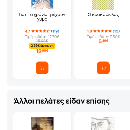
Γιατί τα χρόνια τρέχουν
Ο κροκόδειλος
χύμα
4.7
(119)
4.8
(10)
Τιμή εκδότη: 17.70€
Τιμή εκδότη: 7.30€
5
15.98€
,49€
2.99€ έκπτωση
12
,99€
Άλλοι πελάτες είδαν επίσης