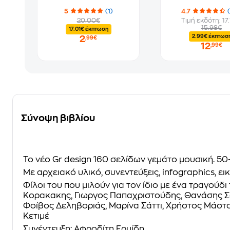
5
(1)
4.7
20.00€
Τιμή εκδότη: 17
15.98€
17.01€ έκπτωση
2.99€ έκπτωσ
2
,99€
12
,99€
Σύνοψη βιβλίου
Το νέο Gr design 160 σελίδων γεμάτο μουσική.
50
Με αρχειακό υλικό, συνεντεύξεις, infographics, ε
Φίλοι του που μιλούν για τον ίδιο με ένα τραγού
Kορακακης, Γιωργος Παπαχριστούδης, Θανάσης Σοφ
Φοίβος Δεληβοριάς, Μαρίνα Σάττι, Χρήστος Μάστο
Κετιμέ
Συνέντευξη: Αφροδίτη Ερμίδη