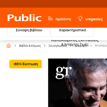
προϊόντα
υπηρεσίες
Σύνοψη βιβλίου
Χαρακτηριστικά
Καλοκαιρινές Εκπτώσεις
& Άπαιχτες Τιμές
Νταλάρ
Βιβλία & Κόμικς
Ξενόγλωσσα
Διάφορα
-85% Έκπτωση