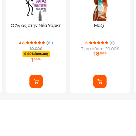
O Άγιος στην Νέα Υόρκη
Μαζί ;
4.8
(21)
5
(2)
10.99€
Τιμή εκδότη: 20.00€
18
,98€
9.99€ έκπτωση
1
,00€