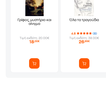
Γρίφος, μυστήριο και
Όλα τα τραγούδια
αίνιγμα
4.8
(8)
Τιμή εκδότη: 20.00€
Τιμή εκδότη: 38.00€
18
26
,00€
,99€