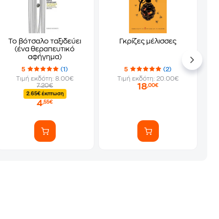
Το βότσαλο ταξιδεύει
Γκρίζες μέλισσες
(ένα θεραπευτικό
αφήγημα)
5
(1)
5
(2)
Τιμή εκδότη: 8.00€
Τιμή εκδότη: 20.00€
18
7.20€
,00€
2.65€ έκπτωση
4
,55€