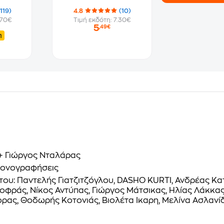
(119)
4.8
(10)
.70€
Τιμή εκδότη: 7.30€
5
,49€
η
+ Γιώργος Νταλάρας
ικονογραφήσεις
δι του: Παντελής Γιατζιτζόγλου, DASHO KURTI, Ανδρέας
ράς, Νίκος Αντύπας, Γιώργος Μάτσικας, Ηλίας Λάκκας,
ρας, Θοδωρής Κοτονιάς, Βιολέτα Ικαρη, Μελίνα Ασλανί