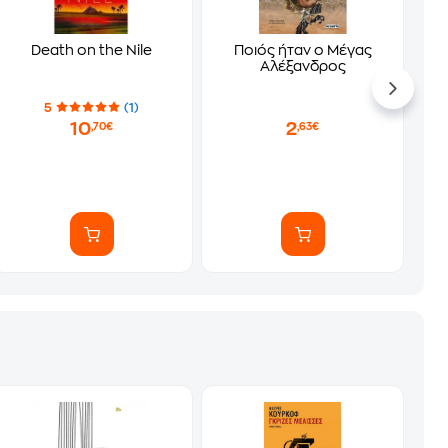
Death on the Nile
Ποιός ήταν ο Μέγας
Αλέξανδρος
5
(1)
10
2
,70€
,63€