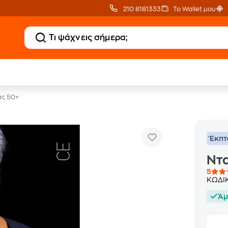
210 8181333
Το Wallet μου
20 € Public επιστροφή
Δωρεάν Μεταφορικ
με Snappi
με Public+ Delivery
ας 50+
Έκπ
Ντ
5
ΚΩΔΙ
Άμ