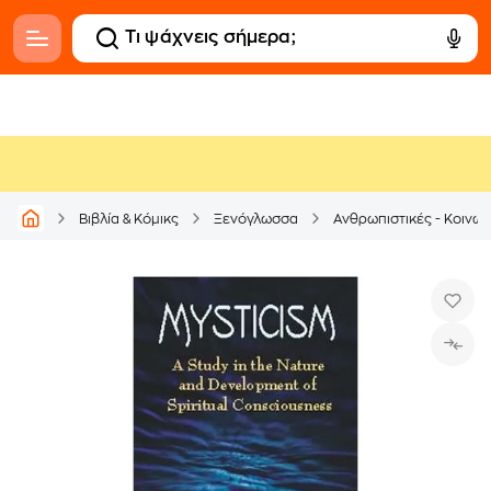
Βιβλία & Κόμικς
Ξενόγλωσσα
Ανθρωπιστικές - Κοινων