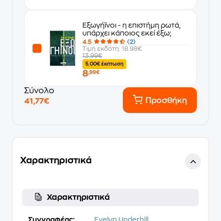
Εξωγήϊνοι - η επιστήμη ρωτά,
υπάρχει κάποιος εκεί έξω;
4.5
(2)
Τιμή εκδότη: 18.98€
13.99€
5.00€ έκπτωση
8
,99€
Σύνολο
Προσθήκη
41,77€
Χαρακτηριστικά
Χαρακτηριστικά
Συγγραφέας:
Evelyn Underhill