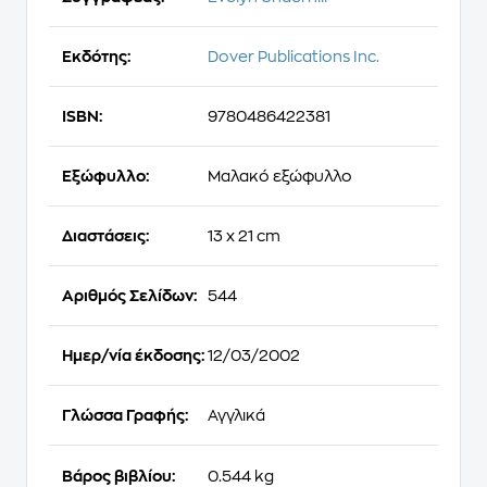
Εκδότης:
Dover Publications Inc.
ISBN:
9780486422381
Εξώφυλλο:
Μαλακό εξώφυλλο
Διαστάσεις:
13 x 21 cm
Αριθμός Σελίδων:
544
Ημερ/νία έκδοσης:
12/03/2002
Γλώσσα Γραφής:
Αγγλικά
Βάρος βιβλίου:
0.544 kg