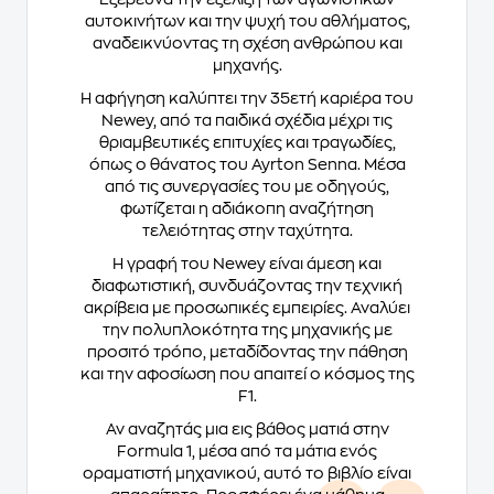
αυτοκινήτων και την ψυχή του αθλήματος,
αναδεικνύοντας τη σχέση ανθρώπου και
μηχανής.
Η αφήγηση καλύπτει την 35ετή καριέρα του
Newey, από τα παιδικά σχέδια μέχρι τις
θριαμβευτικές επιτυχίες και τραγωδίες,
όπως ο θάνατος του Ayrton Senna. Μέσα
από τις συνεργασίες του με οδηγούς,
φωτίζεται η αδιάκοπη αναζήτηση
τελειότητας στην ταχύτητα.
Η γραφή του Newey είναι άμεση και
διαφωτιστική, συνδυάζοντας την τεχνική
ακρίβεια με προσωπικές εμπειρίες. Αναλύει
την πολυπλοκότητα της μηχανικής με
προσιτό τρόπο, μεταδίδοντας την πάθηση
και την αφοσίωση που απαιτεί ο κόσμος της
F1.
Αν αναζητάς μια εις βάθος ματιά στην
Formula 1, μέσα από τα μάτια ενός
οραματιστή μηχανικού, αυτό το βιβλίο είναι