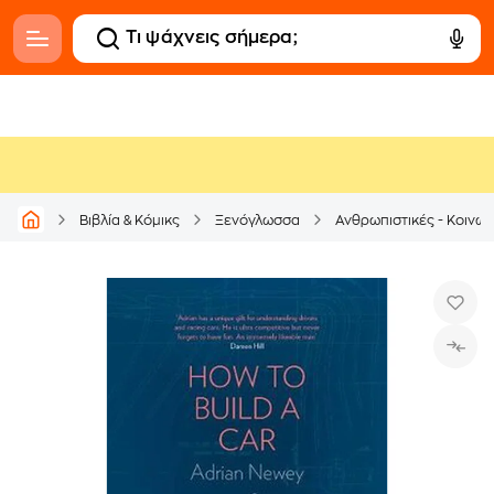
Βιβλία & Κόμικς
Ξενόγλωσσα
Ανθρωπιστικές - Κοινων