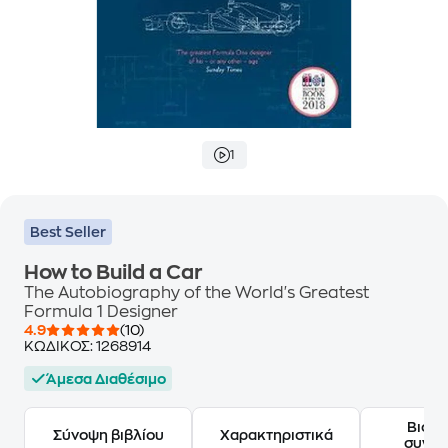
1
Best Seller
How to Build a Car
The Autobiography of the World's Greatest
Formula 1 Designer
4.9
(10)
ΚΩΔΙΚΟΣ:
1268914
Άμεσα Διαθέσιμο
Βιογ
Σύνοψη βιβλίου
Χαρακτηριστικά
συγγ