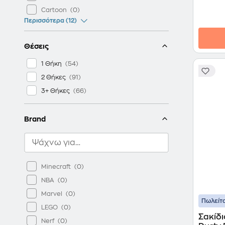
Cartoon
Περισσότερα (12)
Θέσεις
1 Θήκη
2 Θήκες
3+ Θήκες
Brand
Minecraft
NBA
Marvel
Πωλείτα
LEGO
Σακίδι
Nerf