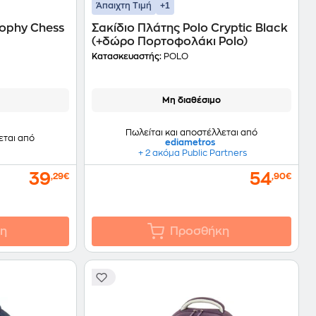
+1
Άπαιχτη Τιμή
rophy Chess
Σακίδιο Πλάτης Polo Cryptic Black
(+δώρο Πορτοφολάκι Polo)
Κατασκευαστής:
POLO
Μη διαθέσιμο
Πωλείται και αποστέλλεται από
εται από
ediametros
+ 2 ακόμα Public Partners
39
54
,29€
,90€
η
Προσθήκη