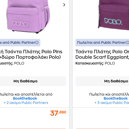
ι από Public Partner
Πωλείται από Public Partner
ή Τσάντα Πλάτης Polo Pins
Τσάντα Πλάτης Polo Or
(+δώρο Πορτοφολάκι Polo)
Double Scarf Eggplant
(+δώρο Πορτοφολάκι P
υαστής:
POLO
Κατασκευαστής:
POLO
Μη διαθέσιμο
Μη διαθέσιμο
Πωλείται και αποστέλλεται από
Πωλείται και αποστέλλ
BooktheBook
BooktheBook
+ 2 ακόμα Public Partners
+ 3 ακόμα Public Pa
37
,89€