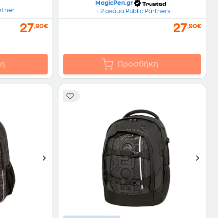
MagicPen.gr
rtner
+ 2 ακόμα Public Partners
27
27
,90€
,90€
η
Προσθήκη