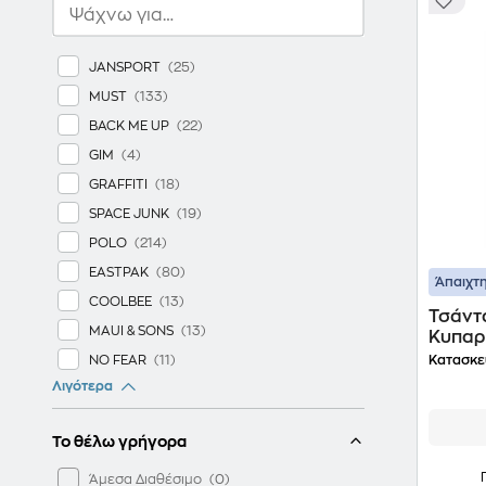
JANSPORT
MUST
BACK ME UP
GIM
GRAFFITI
SPACE JUNK
POLO
EASTPAK
Άπαιχτη
COOLBEE
Τσάντα
MAUI & SONS
Κυπαρ
NO FEAR
Κατασκε
Λιγότερα
LEGAMI
LEGO
Το θέλω γρήγορα
FJALLRAVEN
HERSCHEL
Άμεσα Διαθέσιμο