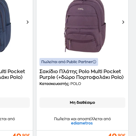
Πωλείται από Public Partner
lti Pocket
Σακίδιο Πλάτης Polo Multi Pocket
άκι Polo)
Purple (+δώρο Πορτοφολάκι Polo)
Κατασκευαστής:
POLO
Μη διαθέσιμο
εται από
Πωλείται και αποστέλλεται από
ediametros
,90€
,90€