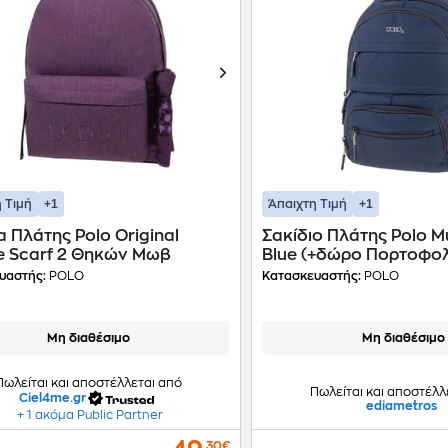
+1
+1
 Τιμή
Άπαιχτη Τιμή
 Πλάτης Polo Original
Σακίδιο Πλάτης Polo Mu
e Scarf 2 Θηκών Μωβ
Blue (+δώρο Πορτοφολ
υαστής:
POLO
Κατασκευαστής:
POLO
Μη διαθέσιμο
Μη διαθέσιμο
Πωλείται και αποστέλλεται από
Πωλείται και αποστέλλ
Ciel4me.gr
ediametros
+ 1 ακόμα Public Partner
,30€