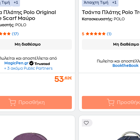
+1
+1
 Τιμή
Άπαιχτη Τιμή
 Πλάτης Polo Original
Τσάντα Πλάτης Polo T
e Scarf Μαύρο
Κατασκευαστής:
POLO
υαστής:
POLO
(17)
5
(1)
Μη διαθέσιμο
Μη διαθέσιμο
Πωλείται και αποστέλλεται από
Πωλείται και αποστέλλ
MagicPen.gr
BooktheBook
+ 3 ακόμα Public Partners
53
,62€
Προσθήκη
Προσθήκ