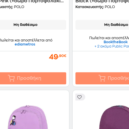
 Pink (+δώρο Πορτοφολάκι
Black (+δώρο Πορτοφο
υαστής:
POLO
Κατασκευαστής:
POLO
Μη διαθέσιμο
Μη διαθέσιμο
Πωλείται και αποστέλλ
Πωλείται και αποστέλλεται από
BooktheBook
ediametros
+ 2 ακόμα Public Pa
49
,90€
Προσθήκη
Προσθήκ