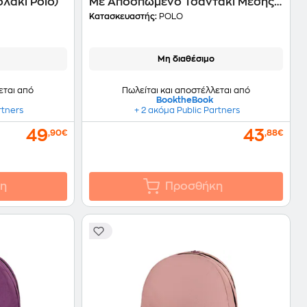
λάκι Polo)
Με Αποσπώμενο Τσαντάκι Μέσης
Heart
Κατασκευαστής:
POLO
Μη διαθέσιμο
εται από
Πωλείται και αποστέλλεται από
BooktheBook
rtners
+ 2 ακόμα Public Partners
49
43
,90€
,88€
η
Προσθήκη