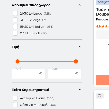
Άπαιχτη
Αποθηκευτικός χώρος
Τσάντα
21-30 L - Large
Doubl
Κατασκε
31+ L - xLarge
4.9
15-20 L - Medium
0-14 L - Small
Τιμή
Από
Έως
€
€
Extra Χαρακτηριστικά
Ανατομική Πλάτη
Θήκη για Μπουκάλι