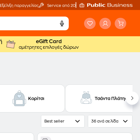
Εξέλιξη παραγγελίας
Service από 20'
ή
eGift Card
αμέτρητες επιλογές δώρων
Κορίτσι
Τσάντα Πλάτης
Best seller
36 ανά σελίδα