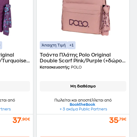
+1
Άπαιχτη Τιμή
iginal
Τσάντα Πλάτης Polo Original
/Turquoise
Double Scarf Pink/Purple (+δώρο
olo)
Πορτοφολάκι Polo)
Κατασκευαστής:
POLO
Μη διαθέσιμο
εται από
Πωλείται και αποστέλλεται από
BooktheBook
rtners
+ 3 ακόμα Public Partners
37
35
,90€
,79€