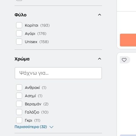
NBA
KIPLING
Φύλο
BLUE SKY STUDIOS
Κορίτσι
ΔΙΑΚΑΚΗΣ
Αγόρι
CITY
Unisex
ΧΑΡΤΙΝΗ ΠΟΛΗ
HELLO KITTY
Χρώμα
LYCSAC
PEANUTS
RUSSELL
STYLIANOU
Ανθρακί
EXPLORE
Ασημί
GREEKLYCS
Βεραμάν
TERRANATION
Γαλάζιο
SAFTA
Γκρι
Περισσότερα (32)
SCHNEIDERS