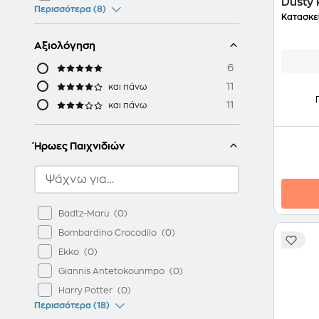
Dusty
Περισσότερα (8)
Polo)
Κατασκε
Αξιολόγηση
6
11
και πάνω
11
και πάνω
Ήρωες Παιχνιδιών
Badtz-Maru
Bombardino Crocodilo
Ekko
Giannis Antetokounmpo
Harry Potter
Περισσότερα (18)