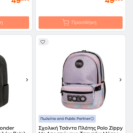
49
49
η
Προσθήκη
Πωλείται από Public Partner
Wonder
Σχολική Τσάντα Πλάτης Polo Zippy