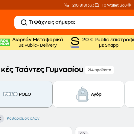
210 8181333
Το Wallet μου
Δωρεάν Μεταφορικά
20 € Public επιστροφ
με Public+ Delivery
με Snappi
ικές Τσάντες Γυμνασίου
214 προϊόντα
POLO
Αγόρι
Καθαρισμός όλων