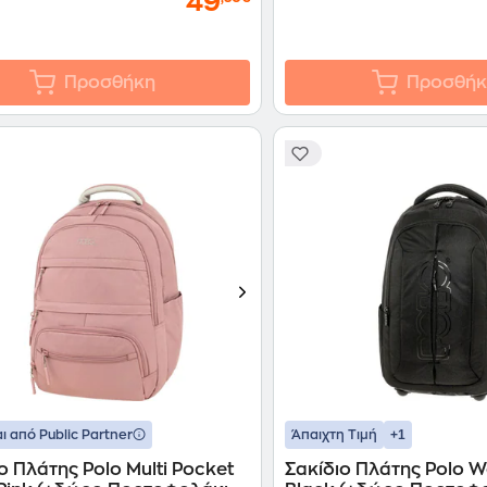
49
Προσθήκη
Προσθήκ
+1
ι από Public Partner
Άπαιχτη Τιμή
ο Πλάτης Polo Multi Pocket
Σακίδιο Πλάτης Polo 