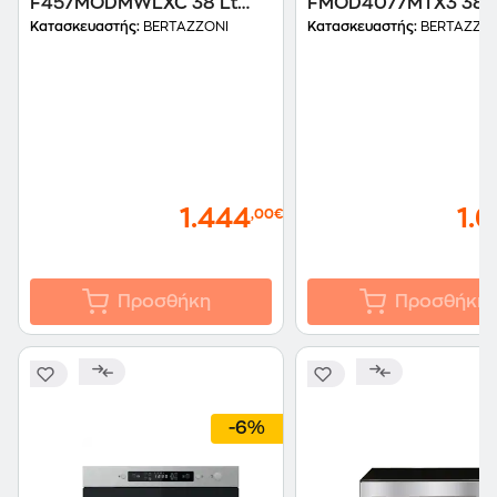
F457MODMWLXC 38 Lt
FMOD4077MTX3 38 L
Inox Εντοιχιζόμενος
Inox Εντοιχιζόμενος
Κατασκευαστής:
BERTAZZONI
Κατασκευαστής:
BERTAZZON
Φούρνος Μικροκυμάτων
Φούρνος Μικροκυμά
1.444
1.
,00€
Προσθήκη
Προσθήκη
-6%