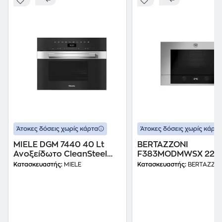
Άτοκες δόσεις χωρίς κάρτα
Άτοκες δόσεις χωρίς κάρτα
MIELE DGM 7440 40 Lt
BERTAZZONI
Ανοξείδωτο CleanSteel
F383MODMWSX 22 L
Εντοιχιζόμενος Φούρνος
Εντοιχιζόμενος Φού
Κατασκευαστής:
MIELE
Κατασκευαστής:
BERTAZZON
Μικροκυμάτων
Μικροκυμάτων Inox