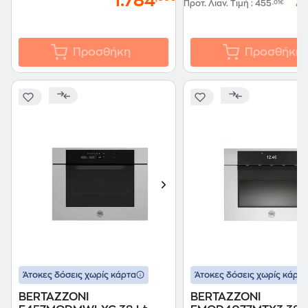
1.784
2
Προτ. Λιαν. Τιμή
:
455
,01€
Προσθήκη
Προσθήκη
Άτοκες δόσεις χωρίς κάρτα
Άτοκες δόσεις χωρίς κάρτα
BERTAZZONI
BERTAZZONI