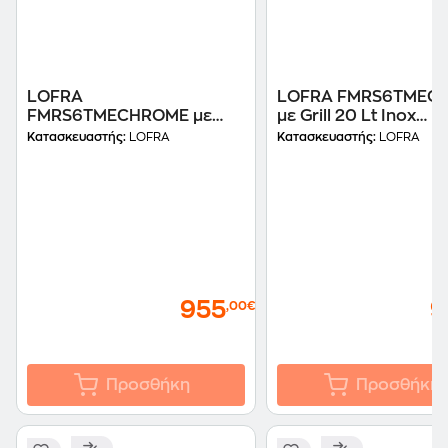
LOFRA
LOFRA FMRS6TMEG
FMRS6TMECHROME με
με Grill 20 Lt Inox
Grill 20 Lt Inox
Εντοιχιζόμενος Φού
Κατασκευαστής:
LOFRA
Κατασκευαστής:
LOFRA
Εντοιχιζόμενος Φούρνος
Μικροκυμάτων
Μικροκυμάτων
955
9
,00€
Προσθήκη
Προσθήκη