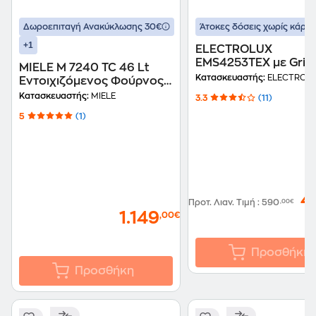
Δωροεπιταγή Ανακύκλωσης 30€
Άτοκες δόσεις χωρίς κάρτα
+1
ELECTROLUX
EMS4253TEX με Grill 
MIELE M 7240 TC 46 Lt
Inox Εντοιχιζόμενος
Κατασκευαστής:
ELECTROL
Εντοιχιζόμενος Φούρνος
Φούρνος Μικροκυμά
Μικροκυμάτων Inox
Κατασκευαστής:
MIELE
3.3
(11)
5
(1)
4
Προτ. Λιαν. Τιμή
:
590
,00€
1.149
,00€
Προσθήκη
Προσθήκη