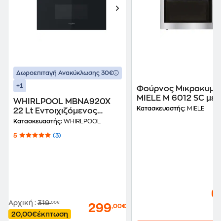
Δωροεπιταγή Ανακύκλωσης 30€
+1
Φούρνος Μικροκυμά
MIELE M 6012 SC με Gr
WHIRLPOOL MBNA920X
26lt Inox
Κατασκευαστής:
MIELE
22 Lt Εντοιχιζόμενος
Φούρνος Μικροκυμάτων
Κατασκευαστής:
WHIRLPOOL
Inox
5
(3)
6
Αρχική
:
319
,00€
299
,00€
20,00€
έκπτωση