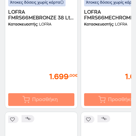
Άτοκες δόσεις χωρίς κάρτα
Άτοκες δόσεις χωρίς κάρτα
LOFRA
LOFRA
FMRS66MEBRONZE 38 Lt
FMRS66MECHROME 3
Inox Εντοιχιζόμενος
Inox Εντοιχιζόμενος
Κατασκευαστής:
LOFRA
Κατασκευαστής:
LOFRA
Φούρνος Μικροκυμάτων
Φούρνος Μικροκυμά
1.699
1.
,00€
Προσθήκη
Προσθήκη