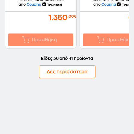
από
Couzina
από
Couzina
1.350
6
,00€
Προσθήκη
Προσθήκη
Είδες 36 από 41 προϊόντα
Δες περισσότερα