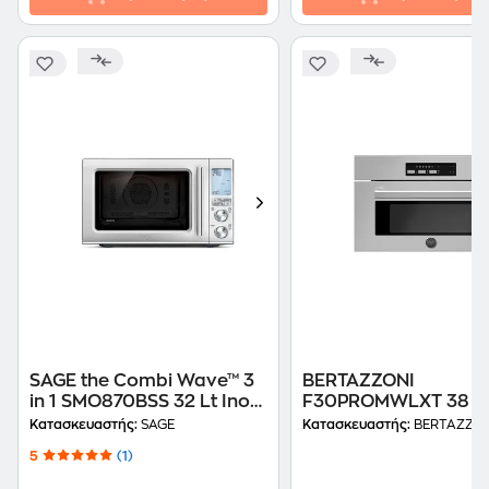
SAGE the Combi Wave™ 3
BERTAZZONI
in 1 SMO870BSS 32 Lt Inox
F30PROMWLXT 38 Lt
Φούρνος Μικροκυμάτων
Εντοιχιζόμενος Φού
Κατασκευαστής:
SAGE
Κατασκευαστής:
BERTAZZON
Μικροκυμάτων
5
(1)