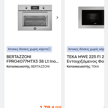
Άτοκες δόσεις χωρίς κάρτα
Άτοκες δόσεις χωρίς κάρτα
BERTAZZONI
TEKA MWE 225 FI 20 
FPRO4077MTX3 38 Lt Inox
Εντοιχιζόμενος Φού
Εντοιχιζόμενος Φούρνος
Μικροκυμάτων
Κατασκευαστής:
BERTAZZONI
Κατασκευαστής:
TEKA
Μικροκυμάτων
,00€