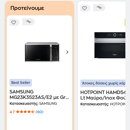
Προτείνουμε
Best Seller
Άτοκες δόσεις χωρίς κάρτα
SAMSUNG
HOTPOINT HAMD54M
MG23K3523AS/E2 με Grill
Lt Μαύρο/Inox Φούρ
23 Lt Inox Φούρνος
Μικροκυμάτων
Κατασκευαστής:
SAMSUNG
Κατασκευαστής:
HOTPOINT
Μικροκυμάτων
4.7
(60)