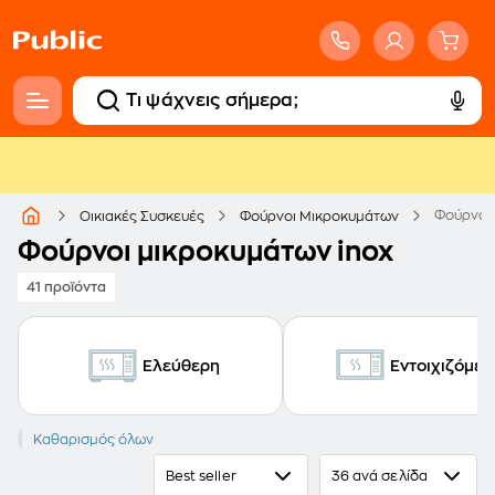
Φούρνοι 
Οικιακές Συσκευές
Φούρνοι Μικροκυμάτων
Φούρνοι μικροκυμάτων inox
41 προϊόντα
Ελεύθερη
Εντοιχιζόμεν
Inox
Καθαρισμός όλων
Best seller
36 ανά σελίδα