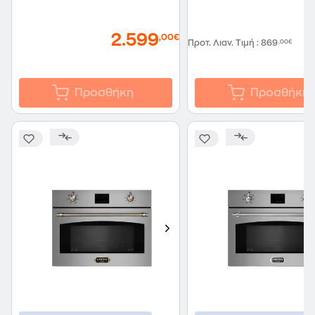
2.599
7
,00€
Προτ. Λιαν. Τιμή
:
869
,00€
Προσθήκη
Προσθήκη