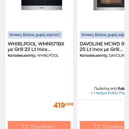
Άτοκες δόσεις χωρίς κάρτα
Άτοκες δόσεις χωρίς κάρτα
WHIRLPOOL WMN571BX
DAVOLINE MCWD 925
με Grill 22 Lt Inox
25 Lt Inox με Grill
Εντοιχιζόμενος Φούρνος
Εντοιχιζόμενος Φού
Κατασκευαστής:
WHIRLPOOL
Κατασκευαστής:
DAVOLINE
Μικροκυμάτων
Μικροκυμάτων
Πωλείται από
Public
+ 1 ακόμα Public Part
419
2
,00€
Προσθήκη
Προσθήκη