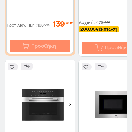
Αρχική
:
479
139
,00€
,00€
2
Προτ. Λιαν. Τιμή
:
166
,00€
200,00€
έκπτωση
Προσθήκη
Προσθήκη