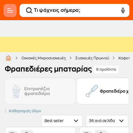
Οικιακές Μικροσυσκευές
Συσκευές Πρωινού
Καφετι
Φραπεδιέρες μπαταρίας
6 προϊόντα
Επιτραπέζια
Φραπεδιέρα χει
φραπεδιέρα
Μπαταρία
Καθαρισμός όλων
Best seller
36 ανά σελίδα