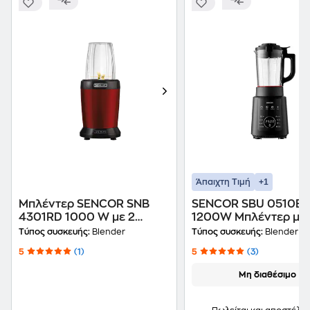
+1
Άπαιχτη Τιμή
Μπλέντερ SENCOR SNB
SENCOR SBU 0510BK 
4301RD 1000 W με 2
1200W Μπλέντερ με
Κύπελλα Κόκκινο
Παρασκευαστή Σούπ
Τύπος συσκευής:
Blender
Τύπος συσκευής:
Blender
5
(1)
5
(3)
Μη διαθέσιμο