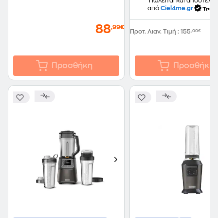
Πωλείται και αποστέλλε
από
Ciel4me.gr
88
,99€
Προτ. Λιαν. Τιμή
:
155
,00€
Προσθήκη
Προσθήκη