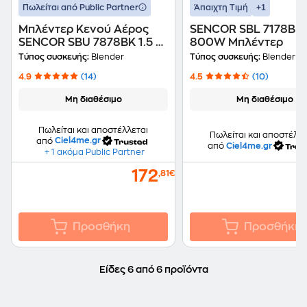
+1
Πωλείται από Public Partner
Άπαιχτη Τιμή
Μπλέντερ Κενού Αέρος
SENCOR SBL 7178BK 
SENCOR SBU 7878BK 1.5 L
800W Μπλέντερ
1500 W με 2 Φιάλες
Τύπος συσκευής:
Blender
Τύπος συσκευής:
Blender
Μαύρο
4.9
(14)
4.5
(10)
Μη διαθέσιμο
Μη διαθέσιμο
Πωλείται και αποστέλλεται
Πωλείται και αποστέλλε
από
Ciel4me.gr
από
Ciel4me.gr
+ 1 ακόμα Public Partner
172
,81€
Προσθήκη
Προσθήκη
Είδες 6 από 6 προϊόντα