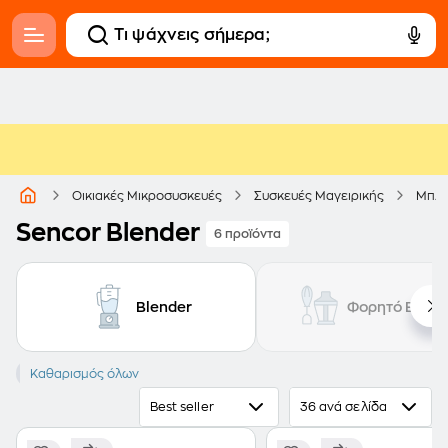
Οικιακές Μικροσυσκευές
Συσκευές Μαγειρικής
Μπλέ
Sencor Blender
6 προϊόντα
Blender
Φορητό Blend
SENCOR
Καθαρισμός όλων
Best seller
36 ανά σελίδα