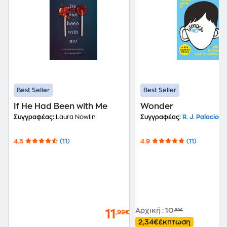
Best Seller
Best Seller
If He Had Been with Me
Wonder
Συγγραφέας:
Laura Nowlin
Συγγραφέας:
R. J. Palacio
4.5
(11)
4.9
(11)
Αρχική
:
10
,59€
11
,99€
2,34€
έκπτωση