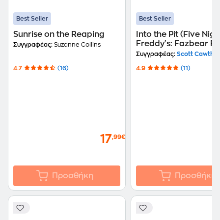
Best Seller
Best Seller
Sunrise on the Reaping
Into the Pit (Five Nigh
Freddy's: Fazbear Fr
Συγγραφέας:
Suzanne Collins
#1)
Συγγραφέας:
Scott Cawtho
4.7
(16)
4.9
(11)
17
,99€
Προσθήκη
Προσθήκη