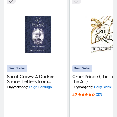
Best Seller
Best Seller
Six of Crows: A Darker
Cruel Prince (The Fol
Shore: Letters from
the Air)
Ketterdam
Συγγραφέας:
Leigh Bardugo
Συγγραφέας:
Holly Black
4.7
(37)