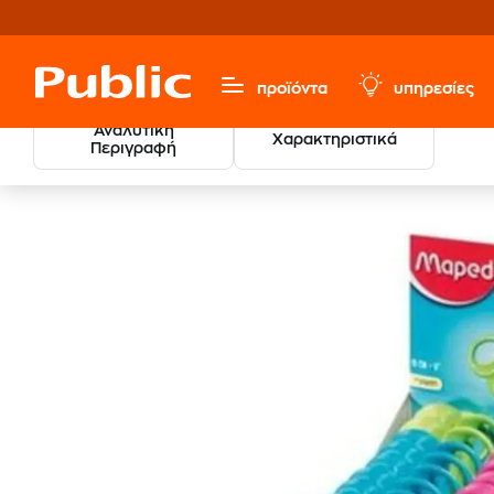
προϊόντα
υπηρεσίες
Αναλυτική
Χαρακτηριστικά
Περιγραφή
Χαρτικά & Γραφική Ύλη
Είδη Αρχειοθέτησης
Είδη Γ