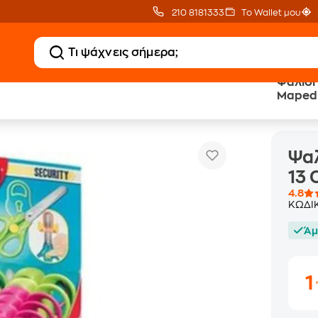
210 8181333
Το Wallet μου
Ψαλίδι
Maped 
Ψαλίδι Maped Ασφάλειας Με Κουμπί 1
ραφείου
Ψαλίδια - Κοπίδια
Ψαλ
13
4.8
ΚΩΔΙ
Άμ