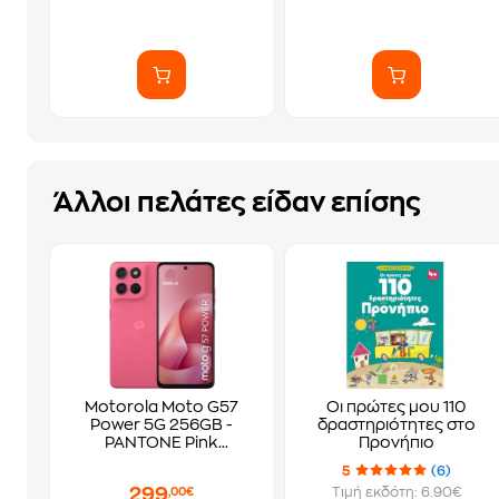
Άλλοι πελάτες είδαν επίσης
Motorola Moto G57
Οι πρώτες μου 110
Power 5G 256GB -
δραστηριότητες στο
PANTONE Pink
Προνήπιο
Lemonade
5
(6)
299
Τιμή εκδότη: 6.90€
,00€