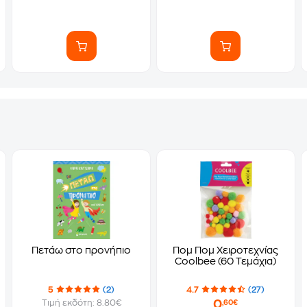
Πετάω στο προνήπιο
Πομ Πομ Χειροτεχνίας
Coolbee (60 Τεμάχια)
5
(2)
4.7
(27)
0
Τιμή εκδότη: 8.80€
,60€