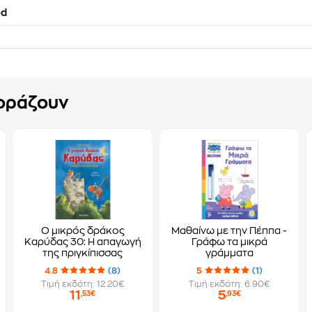
d
γοράζουν
Ο μικρός δράκος
Μαθαίνω με την Πέππα -
Καρύδας 30: Η απαγωγή
Γράφω τα μικρά
της πριγκίπισσας
γράμματα
4.8
(8)
5
(1)
Τιμή εκδότη: 12.20€
Τιμή εκδότη: 6.90€
11
5
,53€
,93€