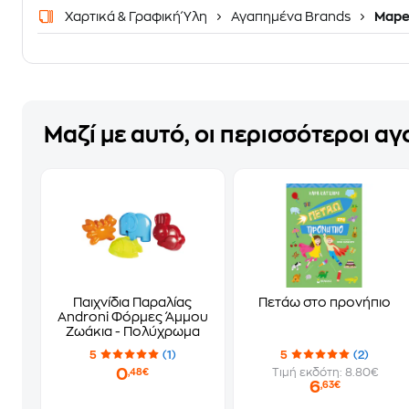
Χαρτικά & Γραφική Ύλη
Αγαπημένα Brands
Mape
Μαζί με αυτό, οι περισσότεροι α
Παιχνίδια Παραλίας
Πετάω στο προνήπιο
Androni Φόρμες Άμμου
Ζωάκια - Πολύχρωμα
5
(1)
5
(2)
0
Τιμή εκδότη: 8.80€
,48€
6
,63€