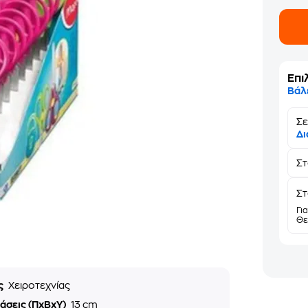
Επι
Βάλ
Σε
Δι
Σ
Στ
Γι
Θε
ς
Χειροτεχνίας
άσεις (ΠxΒxΥ)
13 cm