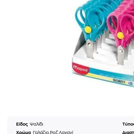
Είδος
Ψαλίδι
Τύπο
Χρώμα
Γαλάζιο,Ροζ,Λαχανί
Διαστ