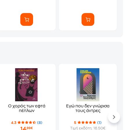
Ο χορός των εφτά
Εγώ που δεν γνώρισα
πέπλων
τους άντρες
4.3
(8)
5
(1)
14
Τιμή εκδότη: 16.50€
,99€