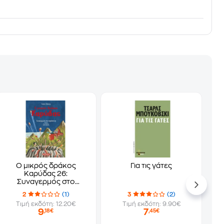
Ο μικρός δράκος
Για τις γάτες
Καρύδας 26:
Συναγερμός στο
ηφαίστειο
2
(1)
3
(2)
Τιμή εκδότη: 12.20€
Τιμή εκδότη: 9.90€
9
7
,18€
,45€