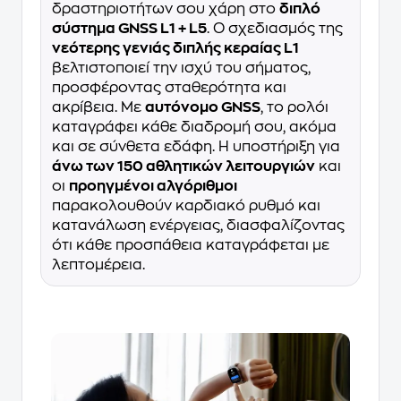
δραστηριοτήτων σου χάρη στο
διπλό
σύστημα GNSS L1 + L5
. Ο σχεδιασμός της
νεότερης γενιάς διπλής κεραίας L1
βελτιστοποιεί την ισχύ του σήματος,
προσφέροντας σταθερότητα και
ακρίβεια. Με
αυτόνομο GNSS
, το ρολόι
καταγράφει κάθε διαδρομή σου, ακόμα
και σε σύνθετα εδάφη. Η υποστήριξη για
άνω των 150 αθλητικών λειτουργιών
και
οι
προηγμένοι αλγόριθμοι
παρακολουθούν καρδιακό ρυθμό και
κατανάλωση ενέργειας, διασφαλίζοντας
ότι κάθε προσπάθεια καταγράφεται με
λεπτομέρεια.