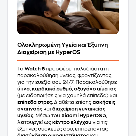
Ολοκληρωμένη Υγεία και Έξυπνη
Διαχείριση με HyperOS
Το
Watch 6
προσφέρει πολυδιάστατη
παρακολούθηση υγείας, φροντίζοντας
για την ευεξία σου 24/7. Παρακολούθησε
ύπνο
,
καρδιακό ρυθμό
,
οξυγόνο αίματος
(με ειδοποιήσεις για χαμηλά επίπεδα) και
επίπεδα στρες
. Διαθέτει επίσης
ασκήσεις
αναπνοής
και
διαχείριση γυναικείας
υγείας
. Μέσω του
Xiaomi HyperOS 3
,
λειτουργεί ως
κέντρο ελέγχου
για τις
έξυπνες συσκευές σου, επιτρέποντας
διασύνδεση οικοσυστήματος
και