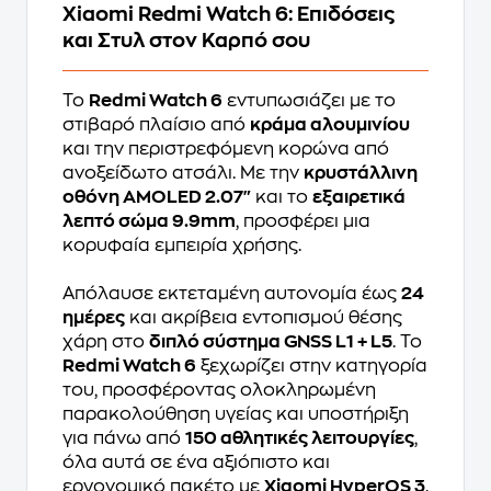
Xiaomi Redmi Watch 6: Επιδόσεις
και Στυλ στον Καρπό σου
Το
Redmi Watch 6
εντυπωσιάζει με το
στιβαρό πλαίσιο από
κράμα αλουμινίου
και την περιστρεφόμενη κορώνα από
ανοξείδωτο ατσάλι. Με την
κρυστάλλινη
οθόνη AMOLED 2.07"
και το
εξαιρετικά
λεπτό σώμα 9.9mm
, προσφέρει μια
κορυφαία εμπειρία χρήσης.
Απόλαυσε εκτεταμένη αυτονομία έως
24
ημέρες
και ακρίβεια εντοπισμού θέσης
χάρη στο
διπλό σύστημα GNSS L1 + L5
. Το
Redmi Watch 6
ξεχωρίζει στην κατηγορία
του, προσφέροντας ολοκληρωμένη
παρακολούθηση υγείας και υποστήριξη
για πάνω από
150 αθλητικές λειτουργίες
,
όλα αυτά σε ένα αξιόπιστο και
εργονομικό πακέτο με
Xiaomi HyperOS 3
.