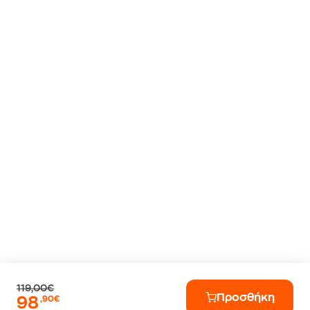
119,00€
Προσθήκη
98
,90€