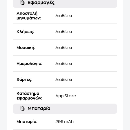
Εφαρμογές
Αποστολή
Διαθέτει
μηνυμάτων:
Κλήσεις:
Διαθέτει
Μουσική:
Διαθέτει
Ημερολόγιο:
Διαθέτει
Χάρτες:
Διαθέτει
Κατάστημα
App Store
εφαρμογών:
Μπαταρία
Μπαταρία:
296 mAh