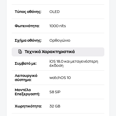
Τύπος οθόνης:
OLED
Φωτεινότητα:
1000 nits
Σχήμα οθόνης:
Ορθογώνιο
Τεχνικά Χαρακτηριστικά
iOS 18.0 και μεταγενέστερη
Συμβατό με:
έκδοση
Λειτουργικό
watchOS 10
σύστημα:
Μοντέλο
S8 SiP
Επεξεργαστή:
Χωρητικότητα:
32 GB