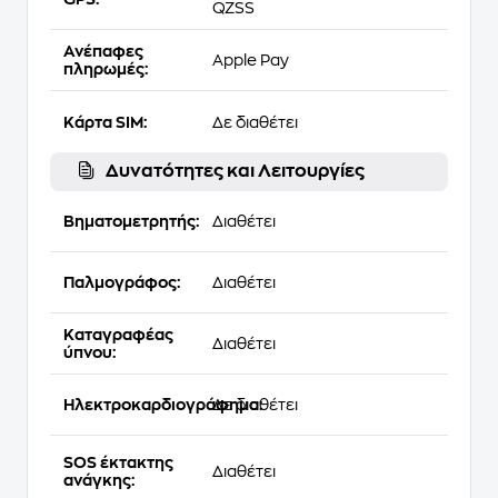
QZSS
Ανέπαφες
Apple Pay
πληρωμές:
Κάρτα SIM:
Δε διαθέτει
Δυνατότητες και Λειτουργίες
Βηματομετρητής:
Διαθέτει
Παλμογράφος:
Διαθέτει
Καταγραφέας
Διαθέτει
ύπνου:
Ηλεκτροκαρδιογράφημα:
Δε διαθέτει
SOS έκτακτης
Διαθέτει
ανάγκης: