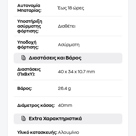
Αυτονομία
Έως 18 ώρες
Μπαταρίας:
Υποστήριξη
ασύρματης
Διαθέτει
φόρτισης:
Υποδοχή
Ασύρματη
φόρτισης:
Διαστάσεις και Βάρος
Διαστάσεις
40 x 34 x 10.7 mm
(ΠxΒxΥ):
Βάρος:
26.4 g
Διάμετρος κάσας:
40mm
Extra Χαρακτηριστικά
Υλικό κατασκευής:
Αλουμίνιο