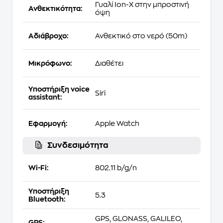
Γυαλί Ion-X στην μπροστινή
Ανθεκτικότητα:
όψη
Αδιάβροχο:
Ανθεκτικό στο νερό (50m)
Μικρόφωνο:
Διαθέτει
Υποστήριξη voice
Siri
assistant:
Εφαρμογή:
Apple Watch
Συνδεσιμότητα
Wi-Fi:
802.11 b/g/n
Υποστήριξη
5.3
Bluetooth:
GPS, GLONASS, GALILEO,
GPS: