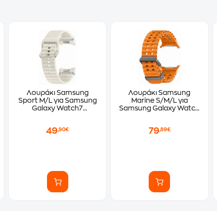
Λουράκι Samsung
Λουράκι Samsung
Sport M/L για Samsung
Marine S/M/L για
Galaxy Watch7
Samsung Galaxy Watch
40mm/44mm - Cream
Ultra 47mm - Orange
49
79
,90€
,89€