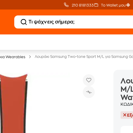
210 8181333
Το Wallet μου
Δώρο ΑΙ courses
Δωρεάν BoxNow
αξίας 150€
για 1 χρόνο!
Λουράκι Samsung Two-tone Sport M/L για Samsung G
κια Wearables
Λου
M/L
Wa
ΚΩΔΙ
Εξ