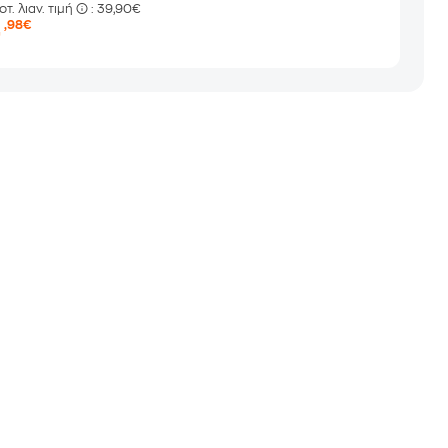
οτ. λιαν. τιμή
: 39,90€
4
,98€