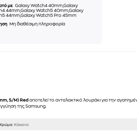
ατό με
Galaxy Watch4 40mm,Galaxy
h4 44mm,Galaxy Watch5 40mm,Galaxy
h5 44mm,Galaxy Watch5 Pro 45mm
ηση
Μη διαθέσιμη πληροφορία
mm, S/M) Red
αποτελεί το ανταλακτικό λουράκι για την αγαπημ
 εγγύηση της Samsung.
Χρώμα:
Κόκκινο