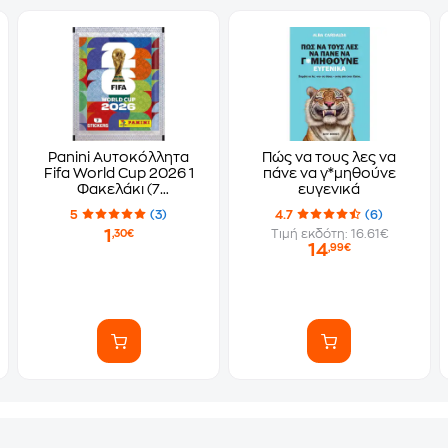
Panini Αυτοκόλλητα
Πώς να τους λες να
Fifa World Cup 2026 1
πάνε να γ*μηθούνε
Φακελάκι (7
ευγενικά
Αυτοκόλλητα)
5
(3)
4.7
(6)
1
Τιμή εκδότη: 16.61€
,30€
14
,99€