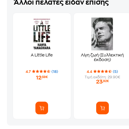
Άλλοι πελάτες είδαν επίσης
A Little Life
Λίγη ζωή (Συλλεκτική
έκδοση)
4.7
(18)
4.4
(5)
12
Τιμή εκδότη: 29.90€
,59€
23
,92€