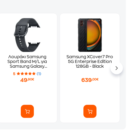
Λουράκι Samsung
Samsung XCover7 Pro
Sport Band M/L για
5G Enterprise Edition
Samsung Galaxy
128GB - Black
Watch8 40mm/44mm /
5
(1)
Galaxy Watch8 Classic
49
639
,90€
,00€
46mm - Graphite