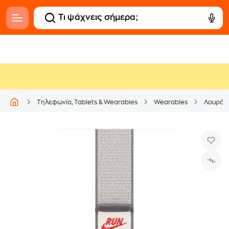
Τηλεφωνία, Tablets & Wearables
Wearables
Λουράκι