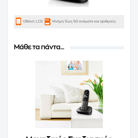
Οθόνη:
LCD
Μνήμη:
Έως 50 ονόματα και αριθμούς
Μάθε τα πάντα...