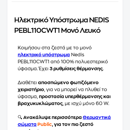
Ηλεκτρικό Υπόστρωμα NEDIS
PEBL110CWT1 Μονό Λευκό
Κοιμήσου στα ζεστά με το μονό
ηλεκτρικό υπόστρωμα
Nedis
PEBL110CWT1 από 100% πολυεστερικό
ύφασμα. Έχει
3 ρυθμίσεις θέρμανσης
.
Διαθέτει
αποσπώμενο φωτιζόμενο
χειριστήριο
, για να μπορεί να πλυθεί το
ύφασμα,
προστασία υπερθέρμανσης και
βραχυκυκλώματος
, με ισχύ μόνο 60 W.
🔍
Ανακάλυψε περισσότερα
Θερμαντικά
σώματα
Public
, για τον πιο ζεστό