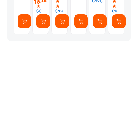
13
(2121)
,99€
(7
Αυτοκόλλητ
(3)
(78)
(3)