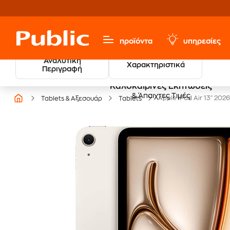
προϊόντα
υπηρεσίες
Αναλυτική
Χαρακτηριστικά
Περιγραφή
Καλοκαιρινές Εκπτώσεις
& Άπαιχτες Τιμές
Apple iPad Air 13" 2026
Tablets & Αξεσουάρ
Tablets