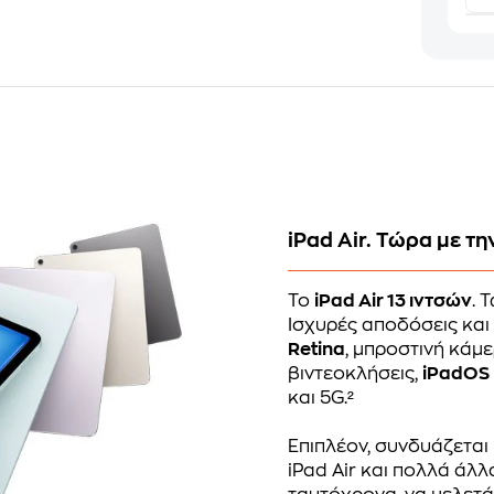
iPad Air. Τώρα με τ
Το
iPad Air 13 ιντσών
. 
Ισχυρές αποδόσεις και 
Retina
, μπροστινή κάμ
βιντεοκλήσεις,
iPadOS
και 5G.²
Επιπλέον, συνδυάζεται
iPad Air και πολλά άλλ