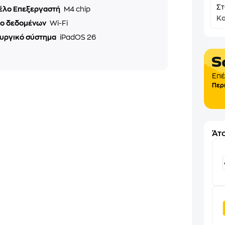
Σ
έλο Επεξεργαστή
M4 chip
Κα
υο δεδομένων
Wi-Fi
ουργικό σύστημα
iPadOS 26
Επέ
Περ
Άτο