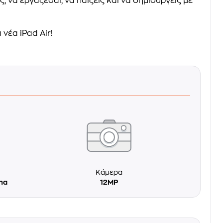
, να εργάζεσαι, να παίζεις και να δημιουργείς με
 νέα iPad Air!
Κάμερα
ina
12MP