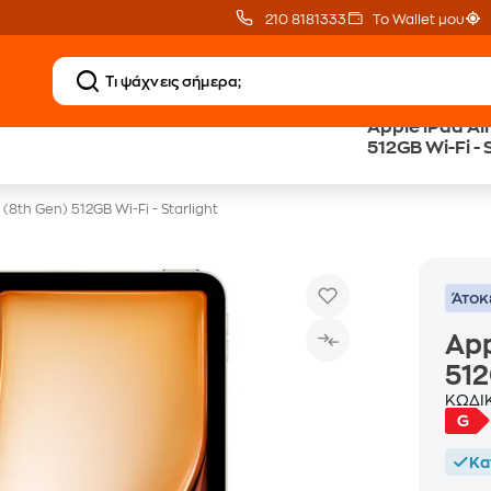
210 8181333
Το Wallet μου
Apple iPad Air
Δώρο ΑΙ courses
Δωρεάν BoxNow
512GB Wi-Fi - 
αξίας 150€
για 1 χρόνο!
 (8th Gen) 512GB Wi-Fi - Starlight
Άτοκ
App
512
ΚΩΔΙ
Κα