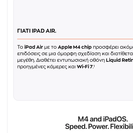
ΓΙΑΤΙ IPAD AIR.
Το
iPad Air
με το
Apple M4 chip
προσφέρει ακόμ
επιδόσεις σε μια όμορφη σχεδίαση και διατίθετ
μεγέθη. Διαθέτει εντυπωσιακή οθόνη
Liquid Reti
προηγμένες κάμερες και
Wi-Fi 7
.¹