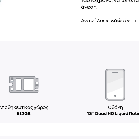
ταυτόχρονα, να μελετάς
άνεση.
Ανακάλυψε
εδώ
όλα τα
Αποθηκευτικός χώρος
Οθόνη
512GB
13'' Quad HD Liquid Ret