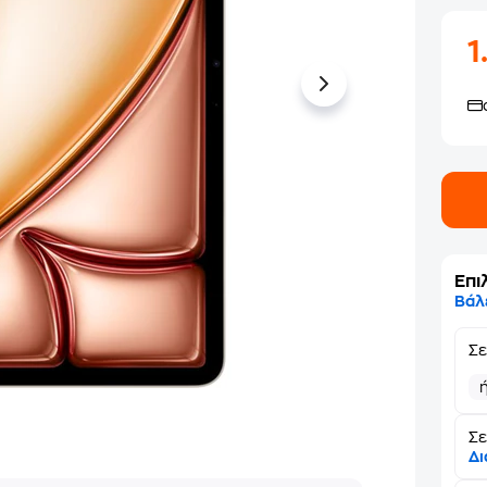
1
Επι
Βάλ
Σ
Σε
Δι