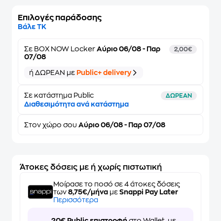
Επιλογές παράδοσης
Βάλε ΤΚ
Σε
BOX NOW Locker
Αύριο 06/08 - Παρ
2,00€
07/08
ή ΔΩΡΕΑΝ με
Public+ delivery
Σε κατάστημα Public
ΔΩΡΕΑΝ
Διαθεσιμότητα ανά κατάστημα
Στον
χώρο σου
Αύριο 06/08 - Παρ 07/08
Άτοκες δόσεις με ή χωρίς πιστωτική
Μοίρασε το ποσό σε 4 άτοκες δόσεις
των
8,75€/μήνα
με
Snappi Pay Later
Περισσότερα
20€ Public επιστροφή
στο Wallet, με