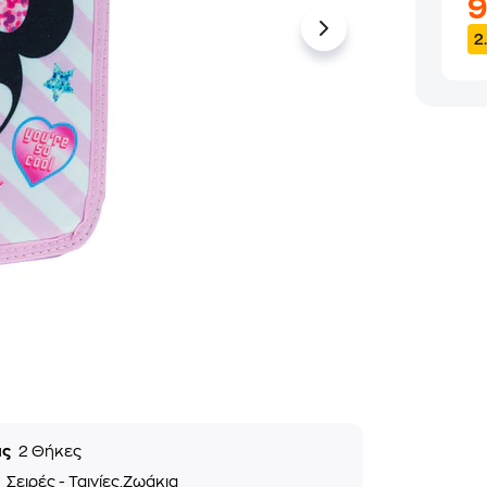
2
ις
2 Θήκες
α
Σειρές - Ταινίες,Ζωάκια