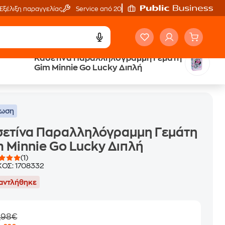
Εξέλιξη παραγγελίας
Service από 20'
Κασετίνα Παραλληλόγραμμη Γεμάτη
Gim Minnie Go Lucky Διπλή
τωση
σετίνα Παραλληλόγραμμη Γεμάτη
 Minnie Go Lucky Διπλή
(1)
ΚΟΣ:
1708332
αντλήθηκε
,98€