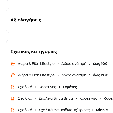
Αξιολογήσεις
Σχετικές κατηγορίες
Δώρα & Είδη Lifestyle
Δώρα ανά τιμή
έως 10€
Δώρα & Είδη Lifestyle
Δώρα ανά τιμή
έως 20€
Σχολικά
Κασετίνες
Γεμάτες
Σχολικά
Σχολικά Βήμα Βήμα
Κασετίνες
Κασετ
Σχολικά
Σχολικά Με Παιδικούς Ήρωες
Minnie