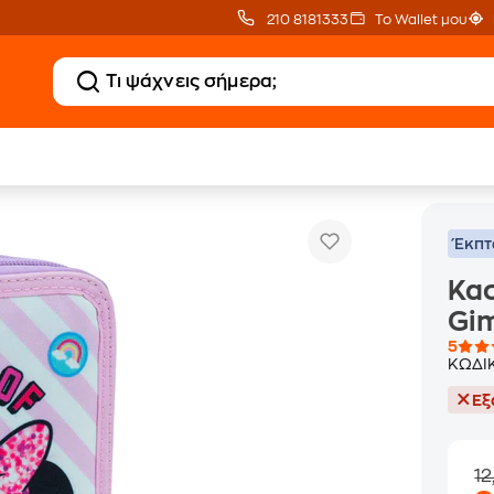
210 8181333
Το Wallet μου
άτη Gim Minnie Go Lucky Διπλή
Έκπ
Κα
Gim
5
ΚΩΔΙ
Εξ
12