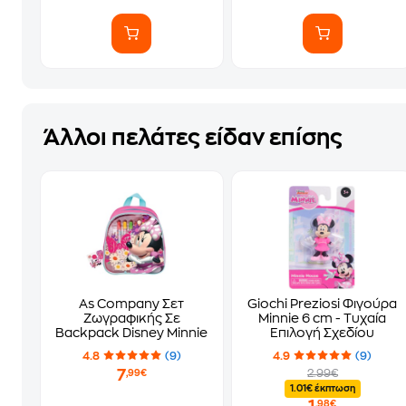
Άλλοι πελάτες είδαν επίσης
As Company Σετ
Giochi Preziosi Φιγούρα
Ζωγραφικής Σε
Minnie 6 cm - Τυχαία
Backpack Disney Minnie
Επιλογή Σχεδίου
4.8
(9)
4.9
(9)
7
2.99€
,99€
1.01€ έκπτωση
1
,98€