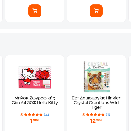
Μπλοκ Ζωγραφικής
Σετ Δημιουργίας Hinkler
Gim Α4 30Φ Hello Kitty
Crystal Creations Wild
Tiger
5
(4)
5
(1)
1
12
,98€
,98€