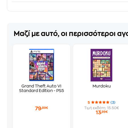
Μαζί με αυτό, οι περισσότεροι α
Grand Theft Auto VI
Murdoku
Standard Edition - PS5
5
(3)
79
Τιμή εκδότη: 15.50€
,89€
13
,99€