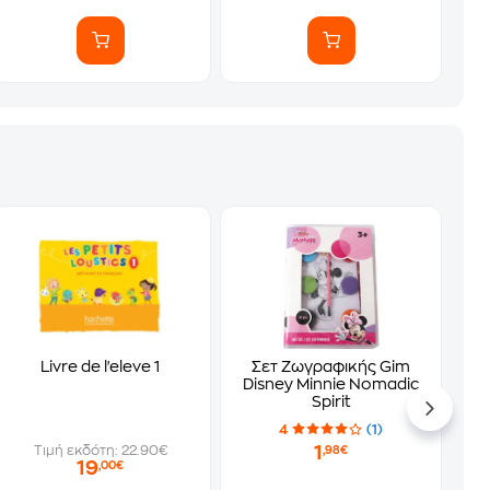
Livre de l'eleve 1
Σετ Ζωγραφικής Gim
Disney Minnie Nomadic
Spirit
4
(1)
1
Τιμή εκδότη: 22.90€
,98€
19
,00€