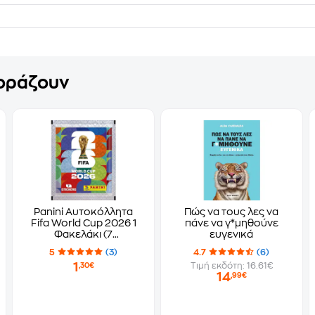
γοράζουν
Panini Αυτοκόλλητα
Πώς να τους λες να
Fifa World Cup 2026 1
πάνε να γ*μηθούνε
Φακελάκι (7
ευγενικά
Αυτοκόλλητα)
5
(3)
4.7
(6)
1
Τιμή εκδότη: 16.61€
,30€
14
,99€