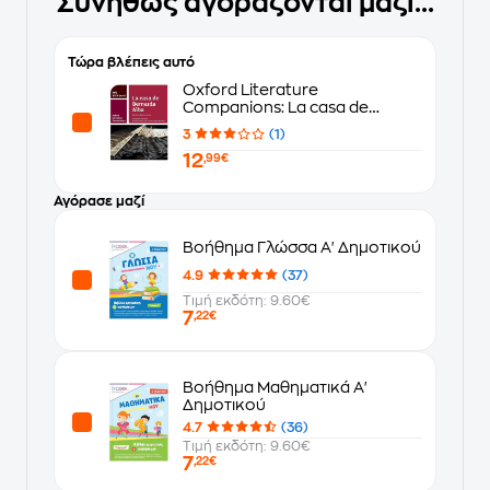
Συνήθως αγοράζονται μαζί...
Τώρα βλέπεις αυτό
Oxford Literature
Companions: La casa de
Bernarda Alba: study guide for
3
(1)
AS/A Level Spanish set text
12
,99€
Αγόρασε μαζί
Βοήθημα Γλώσσα Α' Δημοτικού
4.9
(37)
Τιμή εκδότη: 9.60€
7
,22€
Βοήθημα Μαθηματικά Α'
Δημοτικού
4.7
(36)
Τιμή εκδότη: 9.60€
7
,22€