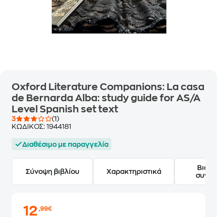
Oxford Literature Companions: La casa
de Bernarda Alba: study guide for AS/A
Level Spanish set text
3
(1)
ΚΩΔΙΚΟΣ:
1944181
Διαθέσιμο με παραγγελία
Βιογ
Σύνοψη βιβλίου
Χαρακτηριστικά
συγγ
12
,99€