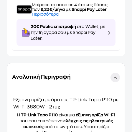
Μοίρασε το ποσό σε 4 άτοκες δόσεις
των
9,23€/μήνα
με
Snappi Pay Later
Περισσότερα
20€ Public επιστροφή
στο Wallet, με
την 1η αγορά σου με Snappi Pay
Later.
Αναλυτική Περιγραφή
Έξυπνη πρίζα ρεύματος TP-Link Tapo P110 με
Wi-Fi 3680W - 2τμχ
Η
TP-Link Tapo P110
είναι μια
έξυπνη πρίζα Wi-Fi
που σου επιτρέπει να
ελέγχεις τις ηλεκτρικές
συσκευές
από το κινητό σου. Υποστηρίζει