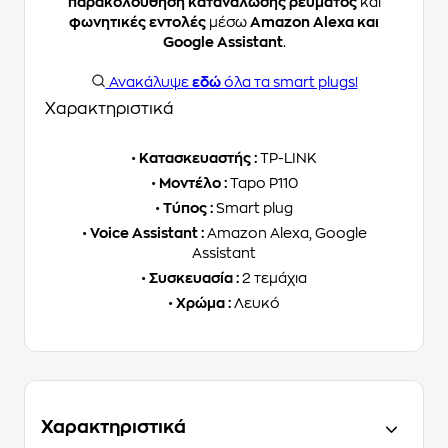
παρακολούθηση κατανάλωσης ρεύματος
και
φωνητικές εντολές
μέσω
Amazon Alexa και
Google Assistant
.
Ανακάλυψε
εδώ
όλα τα smart plugs!
Χαρακτηριστικά
•
Κατασκευαστής :
TP-LINK
•
Μοντέλο :
Tapo P110
•
Τύπος :
Smart plug
•
Voice Assistant :
Amazon Alexa, Google
Assistant
•
Συσκευασία :
2 τεμάχια
•
Χρώμα :
Λευκό
Χαρακτηριστικά