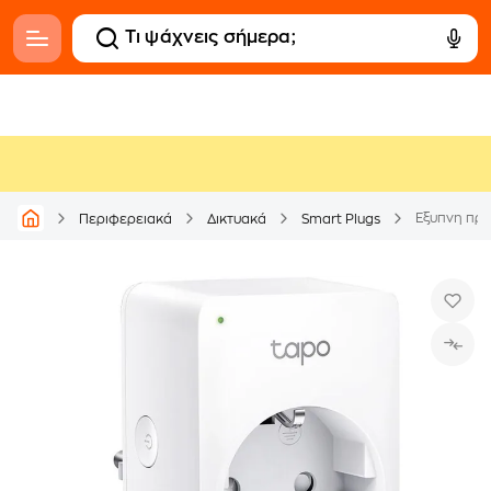
Έξυπνη πρί
Περιφερειακά
Δικτυακά
Smart Plugs