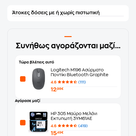
Άτοκες δόσεις με ή χωρίς πιστωτική
Συνήθως αγοράζονται μαζί...
Τώρα βλέπεις αυτό
Logitech M196 Ασύρματο
Ποντίκι Bluetooth Graphite
4.6
(111)
12
,98€
Αγόρασε μαζί
HP 305 Μαύρο Μελάνι
Εκτυπωτή 3YM61AE
4.6
(419)
15
,49€