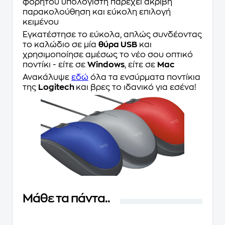
φορητού υπολογιστή παρέχει ακριβή
παρακολούθηση και εύκολη επιλογή
κειμένου
Εγκατέστησε το εύκολα, απλώς συνδέοντας
το καλώδιο σε μία
θύρα USB
και
χρησιμοποίησε αμέσως το νέο σου οπτικό
ποντίκι - είτε σε
Windows
, είτε σε
Mac
Ανακάλυψε
εδώ
όλα τα ενσύρματα ποντίκια
της
Logitech
και βρες το ιδανικό για εσένα!
Μάθε τα πάντα..