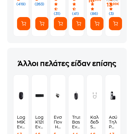
10
Μαύρο
13
(419)
(263)
,99€
(31)
(41)
(86)
(3)
Άλλοι πελάτες είδαν επίσης
Logitech
Logitech
Ενσύρματο
Trust
Καλώδιο
Ασύρματο
M90
K120
Ποντίκι
Basi
δεδομένων
Τηλέφωνο
Ενσύρματο
Ενσύρματο
HP
Ενσύρματο
Samsung
Panasonic
Ποντίκι
Πληκτρολόγιο
Wired
Ποντίκι
EP-
KX-