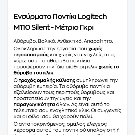
Ενσύρματο Ποντίκι Logitech
M110 Silent - Μέτριο Γκρι
Αθόρυβο. Βολικό. Ανθεκτικό. Απαραίτητο.
Ολοκλήρωσε την εργασία σου
χωρίς
περισπασμούς
και χωρίς να ενοχλείς τους
γύρω σου. Τα αθόρυβα ποντίκια
προσφέρουν την ίδια αίσθηση κλικ
χωρίς το
θόρυβο του κλικ
.
Ο
τροχός ομαλής κύλισης
συμπληρώνει την
αθόρυβη εμπειρία. Τα αθόρυβα ποντίκια
εξαλείφουν τους περιττούς θορύβους και
προστατεύουν την υγεία και την
παραγωγικότητα
όλων. Ας είναι αυτό το
τελευταίο σου ενοχλητικό κλικ. Οι συγγενείς
και οι φίλοι σου θα χαρούν πολύ.
Ο ανταποκρινόμενος, ομαλός έλεγχος
κέρσορα αυτού του ποντικιού υπολογιστή ή