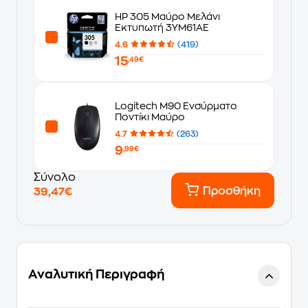
HP 305 Μαύρο Μελάνι
Εκτυπωτή 3YM61AE
4.6
(419)
15
,49€
Logitech M90 Ενσύρματο
Ποντίκι Μαύρο
4.7
(263)
9
,99€
Σύνολο
Προσθήκη
39,47€
Αναλυτική Περιγραφή