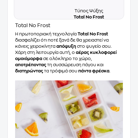
Τύπος Ψύξης
Total No Frost
Total No Frost
Η πρωτοποριακή τεχνολογία
Total No Frost
διασφαλίζει ότι ποτέ ξανά δε θα χρειαστεί να
κάνεις χειροκίνητα
απόψυξη
στο ψυγείο σου.
Χάρη στη λειτουργία αυτή, ο
αέρας κυκλοφορεί
ομοιόμορφα
σε ολόκληρο το χώρο,
αποτρέποντας
τη συσσώρευση πάγου και
διατηρώντας
τα τρόφιμά σου
πάντα φρέσκα
.