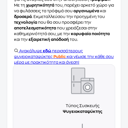
Με τη
χωρητικότητά
του, παρέχει αρκετό χώρο για
να φυλάσσεις τα τρόφιμά σου
οργανωμένα
και
δροσερά
. Εκμεταλλεύσου την προηγμένη του
τεχνολογία
που θα σου προσφέρει την
αποτελεσματικότητα
που χρειάζεσαι στην
καθημερινότητά σου, με την
κορυφαία ποιότητα
και την
εξαιρετική απόδοσή
του.
Ανακάλυψε
εδώ
περισσότερους
ψυγειοκαταψύκτες
Public
και γέμισε την κάθε σου
μέρα με πρακτικότητα και άνεση!
Τύπος Συσκευής
Ψυγειοκαταψύκτης