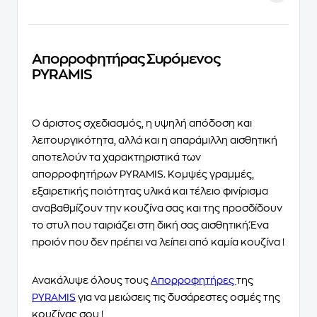
Απορροφητήρας Συρόμενος
PYRAMIS
Ο άριστος σχεδιασμός, η υψηλή απόδοση και
λειτουργικότητα, αλλά και η απαράμιλλη αισθητική
αποτελούν τα χαρακτηριστικά των
απορροφητήρων PYRAMIS. Κομψές γραμμές,
εξαιρετικής ποιότητας υλικά και τέλειο φινίρισμα
αναβαθμίζουν την κουζίνα σας και της προσδίδουν
το στυλ που ταιριάζει στη δική σας αισθητική.Ένα
προιόν που δεν πρέπει να λείπει από καμία κουζίνα !
Ανακάλυψε όλους τους
Απορροφητήρες
της
PYRAMIS
για να μειώσεις τις δυσάρεστες οσμές της
κουζίνας σου !