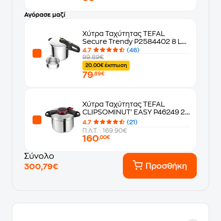
Αγόρασε μαζί
Χύτρα Ταχύτητας TEFAL
Secure Trendy P2584402 8 L
Inox
4.7
(46)
99.89€
20.00€ έκπτωση
79
,89€
Χύτρα Ταχύτητας TEFAL
CLIPSOMINUT' EASY P46249 24
cm 9 L Inox
4.7
(21)
Π.Λ.Τ. : 169.90€
160
,00€
Σύνολο
Προσθήκη
300,79€